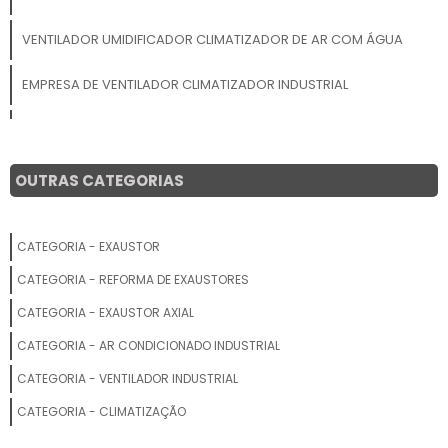
VENTILADOR UMIDIFICADOR CLIMATIZADOR DE AR COM ÁGUA
EMPRESA DE VENTILADOR CLIMATIZADOR INDUSTRIAL
VENTILADOR INDUSTRIAL PARA GALPÃO
VENTILADOR COM UMIDIFICADOR
OUTRAS CATEGORIAS
PREÇO DE CLIMATIZADOR COM NÉVOA
CATEGORIA - EXAUSTOR
VENTILADOR CLIMATIZADOR UMIDIFICADOR INDUSTRIAL
CATEGORIA - REFORMA DE EXAUSTORES
VENTILADOR COM ÁGUA INDUSTRIAL
CATEGORIA - EXAUSTOR AXIAL
CATEGORIA - AR CONDICIONADO INDUSTRIAL
FABRICANTE DE VENTILADOR CLIMATIZADOR UMIDIFICADOR
CATEGORIA - VENTILADOR INDUSTRIAL
VENDA DE VENTILADORES
CATEGORIA - CLIMATIZAÇÃO
VENTILADOR INDUSTRIAL DE CHÃO