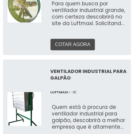
Para quem busca por
ventilador industrial grande,
com certeza descobrirá no
site da Luftmaxi. Solicitando
mais informações no
marketplace Soluções
Industriais, acaba achando
COTAR AGORA
a sofisticação, qualidade e
preço justo em um só lugar.
O PRODUTO OFERECE
DIVERSAS VANTAGENS Em
VENTILADOR INDUSTRIAL PARA
locais com grande
GALPÃO
circulação de pessoas, o
uso de um ventilador
LUFTMAXI
/ - SC
industrial grande é
essencial para minimizar o
Quem está à procura de
calor, principalmente nos
ventilador industrial para
dias mais quentes. O
galpão, descobrirá a melhor
equipamento deve oferecer
empresa que é altamente
a diversos tipos de
qualificada. Cotando por