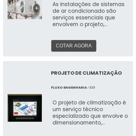
As instalações de sistemas
dutos para diversas zonas,
de ar condicionado são
garantindo uma
serviços essenciais que
climatização uniforme e
envolvem o projeto,
eficiente em grandes
fornecimento, montagem e
espaços.
comissionamento de
equipamentos e
COTAR AGORA
infraestrutura para
climatizar ambientes
diversos em todo o território
nacional. O objetivo é
PROJETO DE CLIMATIZAÇÃO
proporcionar conforto
térmico, qualidade do ar
FLUXO ENGENHARIA
/ GO
interior (QAI) e eficiência
energética, adaptando-se
O projeto de climatização é
às necessidades
um serviço técnico
específicas de cada local e
especializado que envolve o
às rigorosas normas
dimensionamento,
técnicas e ambientais do
especificação e elaboração
Brasil.
de plantas e memoriais