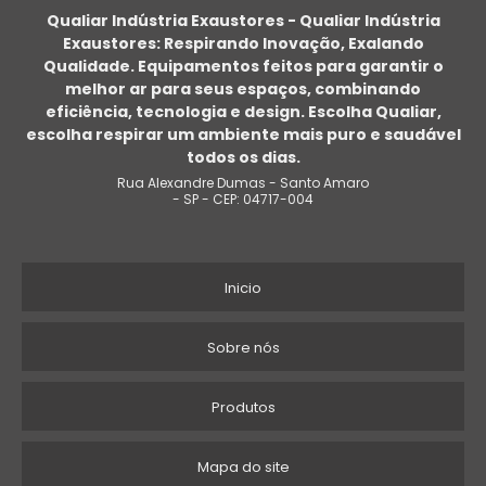
Qualiar Indústria Exaustores - Qualiar Indústria
Exaustores: Respirando Inovação, Exalando
VENTILADOR COMERCIAL
Qualidade. Equipamentos feitos para garantir o
melhor ar para seus espaços, combinando
PREÇO DE VENTILADOR CLIMATIZADOR INDUSTRIAL
eficiência, tecnologia e design. Escolha Qualiar,
escolha respirar um ambiente mais puro e saudável
FABRICANTE VENTILADOR
todos os dias.
Rua Alexandre Dumas - Santo Amaro
VENTILADOR INDUSTRIAL DE COLUNA
- SP - CEP: 04717-004
VENTILADOR CLIMATIZADOR DE PAREDE
Inicio
PREÇO DE PURIFICADOR DE AR
VENTILADOR COM NÉVOA DE ÁGUA PREÇO
Sobre nós
VENTILADOR INDUSTRIAL
Produtos
VENTILADOR PARA INDÚSTRIA
Mapa do site