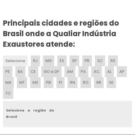
VENTILADOR CLIMATIZADOR UMIDIFICADOR
Principais cidades e regiões do
VENTILADOR INDUSTRIAL COM UMIDIFICADOR
Brasil onde a Qualiar Indústria
VENTILADOR CLIMATIZADOR ÁGUA
Exaustores atende:
VENTILADOR CENTRÍFUGO INDUSTRIAL
Selecione
RJ
MG
ES
SP
PR
SC
RS
VENTILADOR DE COLUNA INDUSTRIAL
PE
BA
CE
GO e DF
AM
PA
AC
AL
AP
VENTILADOR CLIMATIZADOR INDUSTRIAL
MA
MT
MS
PB
PI
RN
RO
RR
SE
TO
VENTILADOR INDUSTRIAL DE PAREDE
VENTILADOR INDUSTRIAL COM ÁGUA
Selecione a região do
Brasil
VENTILADOR COM ÁGUA CLIMATIZADOR
VENTILADOR INDUSTRIAL DE TETO