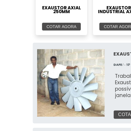
EXAUSTOR AXIAL
EXAUSTOR
250MM
INDUSTRIAL A
COTAR AGORA
COTAR AGOR
EXAUST
DAFE
/ - SP
Traba
Exaust
possív
janel
circul
informações d
de 20 
COTA
por 20
necess