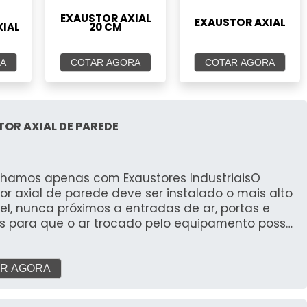
EXAUSTOR AXIAL
EXAUSTOR AXIAL
XIAL
20 CM
A
COTAR AGORA
COTAR AGORA
OR AXIAL DE PAREDE
lhamos apenas com Exaustores IndustriaisO
or axial de parede deve ser instalado o mais alto
el, nunca próximos a entradas de ar, portas e
as para que o ar trocado pelo equipamento possa
ar por todo o ambiente com eficiência. Mais
o produto Para realizar uma troca de ar
vezes/hora, deve-se multiplicar o volume de ar
R AGORA
, o resultado encontrado será a vazão
ária de seu exaustor. Se houver fumaça, por