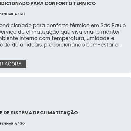
NDICIONADO PARA CONFORTO TÉRMICO
GENHARIA
/ GO
condicionado para conforto térmico em São Paulo
erviço de climatização que visa criar e manter
biente interno com temperatura, umidade e
dade do ar ideais, proporcionando bem-estar e
ividade para pessoas em residências, escritórios,
e outros espaços. Ao contrário de sistemas para
sos industriais, o foco aqui é a experiência
R AGORA
na.
E DE SISTEMA DE CLIMATIZAÇÃO
GENHARIA
/ GO