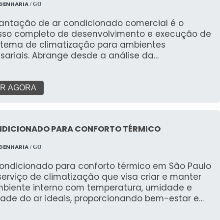
GENHARIA
/ GO
lantação de ar condicionado comercial é o
sso completo de desenvolvimento e execução de
stema de climatização para ambientes
sariais. Abrange desde a análise da
idade, projeto, seleção de equipamentos (VRF,
o, Chiller), instalação da infraestrutura
ações, dutos, rede elétrica), montagem e
R AGORA
sionamento, até o suporte pós-venda. As
gens são a garantia de conforto térmico,
tividade elevada, melhoria da qualidade do ar e
NDICIONADO PARA CONFORTO TÉRMICO
zação do consumo de energia, criando um
nte ideal para operações comerciais.
GENHARIA
/ GO
condicionado para conforto térmico em São Paulo
erviço de climatização que visa criar e manter
biente interno com temperatura, umidade e
dade do ar ideais, proporcionando bem-estar e
ividade para pessoas em residências, escritórios,