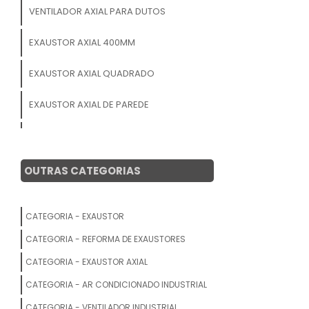
VENTILADOR AXIAL PARA DUTOS
EXAUSTOR AXIAL 400MM
EXAUSTOR AXIAL QUADRADO
EXAUSTOR AXIAL DE PAREDE
EXAUSTOR AXIAL COM TRANSMISSÃO
EXAUSTOR AXIAL
OUTRAS CATEGORIAS
EXAUSTOR AXIAL INDUSTRIAL PREÇO
CATEGORIA - EXAUSTOR
EXAUSTOR AXIAL 20 CM
CATEGORIA - REFORMA DE EXAUSTORES
EXAUSTOR AXIAL PARA TELHADO
CATEGORIA - EXAUSTOR AXIAL
CATEGORIA - AR CONDICIONADO INDUSTRIAL
EXAUSTOR AXIAL COTAR
CATEGORIA - VENTILADOR INDUSTRIAL