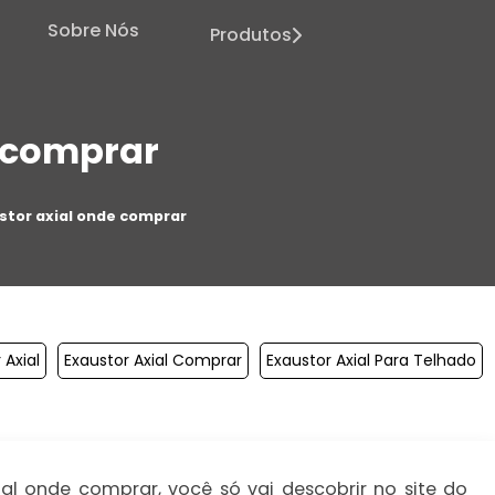
Sobre Nós
Produtos
e comprar
stor axial onde comprar
 Axial
Exaustor Axial Comprar
Exaustor Axial Para Telhado
al onde comprar, você só vai descobrir no site do