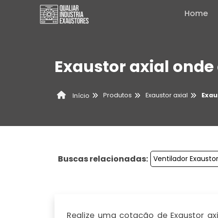
Home
Exaustor axial ond
Produtos
Exaustor axial
Exau
Início
Buscas relacionadas:
Ventilador Exaustor
Realize uma cotação de Exaustor axi