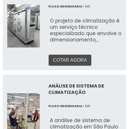
é uma prática estratégica
FLUXO ENGENHARIA
/ GO
que previne problemas,
otimiza o funcionamento e
O projeto de climatização é
assegura a conformidade
um serviço técnico
com as normas regulatórias
especializado que envolve o
em todo o Brasil.
dimensionamento,
especificação e elaboração
de plantas e memoriais
para sistemas de
COTAR AGORA
aquecimento, ventilação e
ar condicionado (HVAC). O
objetivo é garantir o
conforto térmico, a
ANÁLISE DE SISTEMA DE
qualidade do ar interior e a
CLIMATIZAÇÃO
eficiência energética do
ambiente, considerando
FLUXO ENGENHARIA
/ GO
suas características, uso e
a legislação vigente.
A análise de sistema de
climatização em São Paulo