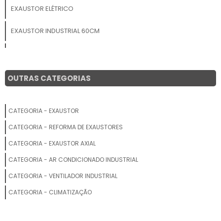
EXAUSTOR ELÉTRICO
EXAUSTOR INDUSTRIAL 60CM
EXAUSTOR DE TELHADO PREÇO
EXAUSTOR EÓLICO PARA TELHADO
OUTRAS CATEGORIAS
EXAUSTOR CENTRÍFUGO EM POLIPROPILENO
CATEGORIA - EXAUSTOR
EXAUSTOR DE TRANSMISSÃO
CATEGORIA - REFORMA DE EXAUSTORES
EXAUSTOR PARA FUMAÇA
CATEGORIA - EXAUSTOR AXIAL
CATEGORIA - AR CONDICIONADO INDUSTRIAL
EXAUSTOR PARA TRABALHO EM ESPAÇO CONFINADO
CATEGORIA - VENTILADOR INDUSTRIAL
EXAUSTOR DE PAREDE PREÇO
CATEGORIA - CLIMATIZAÇÃO
SISTEMA DE VENTILAÇÃO E EXAUSTÃO INDUSTRIAL