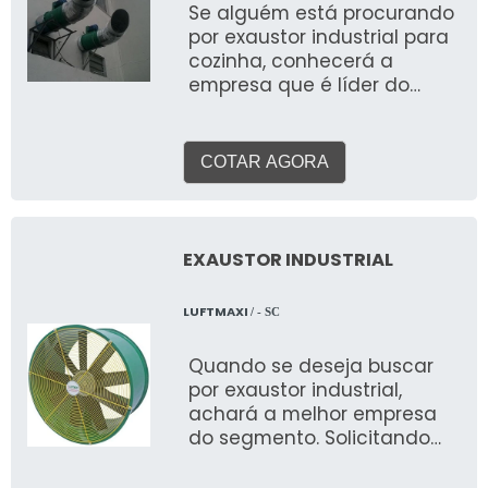
Se alguém está procurando
por exaustor industrial para
cozinha, conhecerá a
empresa que é líder do
mercado. Solicitando uma
cotação na vitrine que se
chama Soluções Industriais,
COTAR AGORA
acaba descobrindo a maior
referência no mercado no
próprio segmento. DETALHES
SOBRE O FUNCIONAMENTO DO
EXAUSTOR INDUSTRIAL
PRODUTO O exaustor
industrial para cozinha é um
LUFTMAXI
/ - SC
importante componente do
Sistema de Ventilação ou
Quando se deseja buscar
Exaustão de uma indústria e
por exaustor industrial,
trabalha para realizar a
achará a melhor empresa
circulação do ar,
do segmento. Solicitando
insuflamento e purificação
uma cotação no portal
com baixo custo. São
Soluções Industriais, o