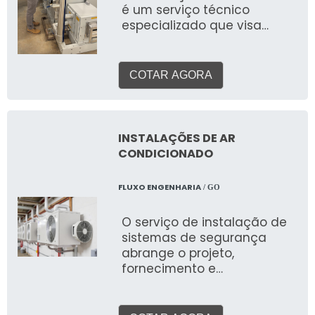
é um serviço técnico
especializado que visa
avaliar a performance,
eficiência e adequação de
sistemas de aquecimento,
COTAR AGORA
ventilação e ar
condicionado (HVAC) em
ambientes comerciais,
industriais e corporativos.
INSTALAÇÕES DE AR
Este serviço detalhado
CONDICIONADO
identifica pontos de
melhoria, otimização de
FLUXO ENGENHARIA
/ GO
custos e conformidade com
normas.
O serviço de instalação de
sistemas de segurança
abrange o projeto,
fornecimento e
implementação de um
conjunto integrado de
tecnologias e