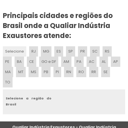
EXAUSTOR PARA COZINHA PREÇO
Principais cidades e regiões do
EXAUSTOR DE CHURRASQUEIRA
Brasil onde a Qualiar Indústria
EXAUSTOR PARA COZINHA INOX
Exaustores atende:
FABRICA DE EXAUSTORES
Selecione
RJ
MG
ES
SP
PR
SC
RS
PREÇO DE EXAUSTOR DE PAREDE
PE
BA
CE
GO e DF
AM
PA
AC
AL
AP
VALOR EXAUSTOR FAN COOLER
MA
MT
MS
PB
PI
RN
RO
RR
SE
TO
FABRICANTES DE VENTILADORES CENTRÍFUGOS INDUSTRIAIS
EXAUSTOR PORTÁTIL PARA ESPAÇO CONFINADO
Selecione a região do
Brasil
EXAUSTOR CENTRÍFUGO
VENDA DE EXAUSTORES INDUSTRIAIS
Qualiar Indústria Exaustores - Qualiar Indústria