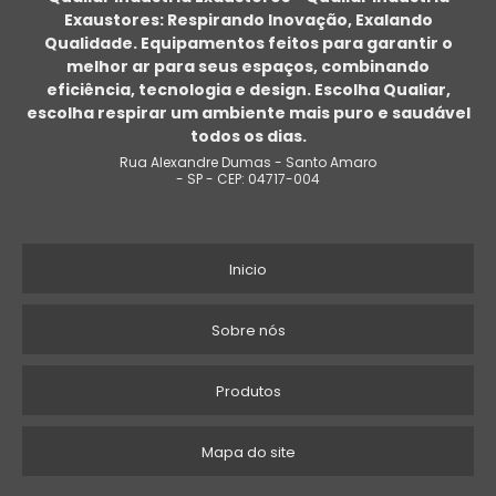
Exaustores: Respirando Inovação, Exalando
EXAUSTOR DE TETO INDUSTRIAL
Qualidade. Equipamentos feitos para garantir o
melhor ar para seus espaços, combinando
EXAUSTOR PARA CHURRASQUEIRA PREÇO
eficiência, tecnologia e design. Escolha Qualiar,
escolha respirar um ambiente mais puro e saudável
VENTILADOR CENTRÍFUGO ALTA VAZÃO
todos os dias.
Rua Alexandre Dumas - Santo Amaro
EXAUSTOR DE CALOR
- SP - CEP: 04717-004
INSTALAÇÃO DE EXAUSTOR DE COZINHA INDUSTRIAL
Inicio
EXAUSTOR INDUSTRIAL 40CM
EXAUSTOR CENTRÍFUGO EM FIBRA DE VIDRO
Sobre nós
EXAUSTOR PREÇO
Produtos
EXAUSTOR DE BANCADA
Mapa do site
PREÇO DE EXAUSTOR CENTRÍFUGO