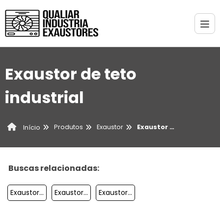
Exaustor de teto
industrial
Produtos
Exaustor
Exaustor de teto industrial
Início
Buscas relacionadas:
Exaustor De Bancada
Exaustor De Coifa
Exaustor De Parede Para Cozinha