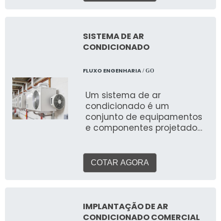
ideais, proporcionando
bem-estar e produtividade
para pessoas em
residências, escritórios, lojas
SISTEMA DE AR
e outros espaços. Ao
CONDICIONADO
contrário de sistemas para
processos industriais, o foco
FLUXO ENGENHARIA
/ GO
aqui é a experiência
humana.
Um sistema de ar
condicionado é um
conjunto de equipamentos
e componentes projetado
para controlar e manter as
condições ideais de
temperatura, umidade,
COTAR AGORA
filtragem e circulação do ar
em um ambiente. Seja para
proporcionar conforto
térmico a pessoas ou para
IMPLANTAÇÃO DE AR
garantir condições ideais
CONDICIONADO COMERCIAL