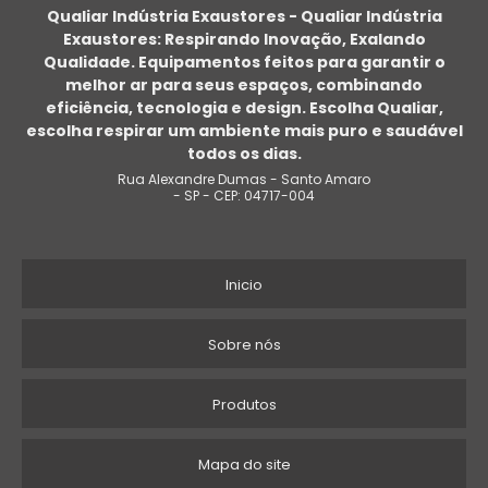
Qualiar Indústria Exaustores - Qualiar Indústria
Exaustores: Respirando Inovação, Exalando
FABRICANTE DE EXAUSTOR CENTRÍFUGO
Qualidade. Equipamentos feitos para garantir o
melhor ar para seus espaços, combinando
EXAUSTOR CENTRÍFUGO VENDA
eficiência, tecnologia e design. Escolha Qualiar,
escolha respirar um ambiente mais puro e saudável
SISTEMA DE EXAUSTÃO DE GASES
todos os dias.
Rua Alexandre Dumas - Santo Amaro
EXAUSTOR CENTRÍFUGO
- SP - CEP: 04717-004
COMPRAR EXAUSTOR INDUSTRIAL
Inicio
EXAUSTOR CENTRÍFUGO RADIAL
EXAUSTOR INDUSTRIAL TRIFÁSICO
Sobre nós
COMPRAR EXAUSTOR
Produtos
EXAUSTORES DE PÓ INDUSTRIAIS
Mapa do site
EXAUSTOR ALTA VAZÃO 40CM