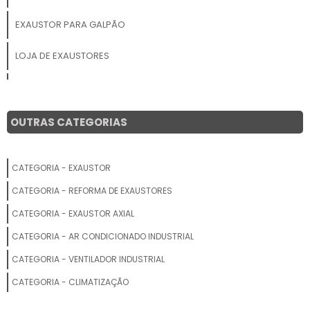
EXAUSTOR PARA GALPÃO
LOJA DE EXAUSTORES
INSTALAÇÃO DE EXAUSTOR INDUSTRIAL EM BH
EXAUSTOR PREÇO
OUTRAS CATEGORIAS
SISTEMAS DE EXAUSTÃO E VENTILAÇÃO
CATEGORIA - EXAUSTOR
COIFA INDUSTRIAL COM EXAUSTOR PREÇO
CATEGORIA - REFORMA DE EXAUSTORES
EXAUSTOR EOLICO PARA GALPÃO
CATEGORIA - EXAUSTOR AXIAL
CATEGORIA - AR CONDICIONADO INDUSTRIAL
EXAUSTOR EÓLICO PREÇO
CATEGORIA - VENTILADOR INDUSTRIAL
FABRICANTES DE VENTILADORES CENTRÍFUGOS INDUSTRIAIS
CATEGORIA - CLIMATIZAÇÃO
EXAUSTOR PARA COZINHA INOX