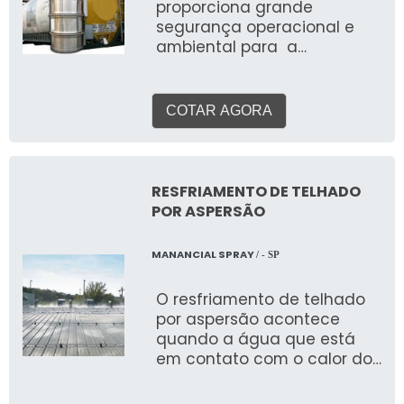
proporciona grande
segurança operacional e
ambiental para a
realização de processos
que liberam gases tóxicos
ou perigosos. Logo, esse
COTAR AGORA
sistema pode estar
presentes em ETA’s, ETE’s e
até em indústrias.
Informações relevantes do
RESFRIAMENTO DE TELHADO
sistema O sistema ainda é
POR ASPERSÃO
conhecido como lavadores
de gases. O uso acontece
MANANCIAL SPRAY
/ - SP
nas mais diversas situações
de emergência, como o
O resfriamento de telhado
vazamento de gases
por aspersão acontece
tóxicos, como o gás cloro
quando a água que está
utilizado no tratamento de
em contato com o calor do
água. Além disso esse tipo
telhado evapora, e passa
de sistema pode ser
do estado líquido para o