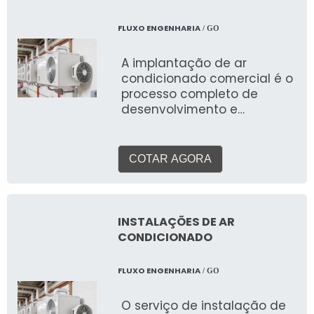
para processos industriais e
equipamentos sensíveis, a
FLUXO ENGENHARIA
/ GO
escolha e a correta
instalação de um sistema
A implantação de ar
de ar condicionado são
condicionado comercial é o
cruciais para a eficiência,
processo completo de
saúde e produtividade.
desenvolvimento e
execução de um sistema de
climatização para
ambientes empresariais.
COTAR AGORA
Abrange desde a análise da
necessidade, projeto,
seleção de equipamentos
(VRF, Splitão, Chiller),
INSTALAÇÕES DE AR
instalação da infraestrutura
CONDICIONADO
(tubulações, dutos, rede
elétrica), montagem e
FLUXO ENGENHARIA
/ GO
comissionamento, até o
suporte pós-venda. As
O serviço de instalação de
vantagens são a garantia