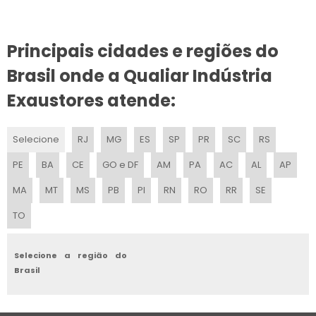
EXAUSTOR COMERCIAL PREÇO
Principais cidades e regiões do
EXAUSTOR INDUSTRIAL 30CM
Brasil onde a Qualiar Indústria
EXAUSTOR INLINE
Exaustores atende:
EMPRESA DE EXAUSTOR INDUSTRIAL
Selecione
RJ
MG
ES
SP
PR
SC
RS
FABRICA DE EXAUSTORES
PE
BA
CE
GO e DF
AM
PA
AC
AL
AP
EXAUSTOR 30 CM
MA
MT
MS
PB
PI
RN
RO
RR
SE
TO
EXAUSTOR EOLICO TRANSLUCIDO
EXAUSTOR PORTÁTIL PARA ESPAÇO CONFINADO
Selecione a região do
Brasil
EXAUSTOR SILENCIOSO
PREÇO DE EXAUSTOR EÓLICO