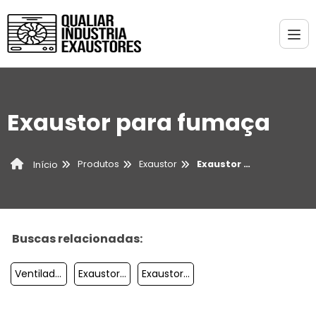
Exaustor para fumaça
Produtos
Exaustor
Exaustor para fumaça
Início
Buscas relacionadas:
Ventilador Centrífugo Duplo
Exaustor Elétrico
Exaustor Eólico Residencial