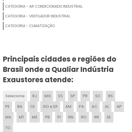
CATEGORIA - AR CONDICIONADO INDUSTRIAL
FABRICANTE DE EXAUSTOR CENTRÍFUGO
CATEGORIA - VENTILADOR INDUSTRIAL
EXAUSTOR INDUSTRIAL SILENCIOSO
CATEGORIA - CLIMATIZAÇÃO
EXAUSTOR EOLICO TRANSLUCIDO
EXAUSTOR GRANDE
Principais cidades e regiões do
COMPRAR EXAUSTOR DE COZINHA
Brasil onde a Qualiar Indústria
COMPRAR EXAUSTOR DE AR
Exaustores atende:
EXAUSTOR INDUSTRIAL DE TETO
Selecione
RJ
MG
ES
SP
PR
SC
RS
LOCAÇÃO DE EXAUSTOR CENTRÍFUGO
PE
BA
CE
GO e DF
AM
PA
AC
AL
AP
INSTALAÇÃO DE EXAUSTOR INDUSTRIAL
MA
MT
MS
PB
PI
RN
RO
RR
SE
TO
EXAUSTOR PORTÁTIL PREÇO