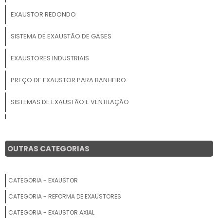
EXAUSTOR REDONDO
SISTEMA DE EXAUSTÃO DE GASES
EXAUSTORES INDUSTRIAIS
PREÇO DE EXAUSTOR PARA BANHEIRO
SISTEMAS DE EXAUSTÃO E VENTILAÇÃO
EXAUSTOR CENTRÍFUGO INDUSTRIAL PREÇO
PREÇO DE EXAUSTOR DE PAREDE
OUTRAS CATEGORIAS
EXAUSTOR DE TETO
CATEGORIA - EXAUSTOR
EXAUSTOR PAREDE
CATEGORIA - REFORMA DE EXAUSTORES
INSTALAÇÃO DE EXAUSTOR DE COZINHA INDUSTRIAL
CATEGORIA - EXAUSTOR AXIAL