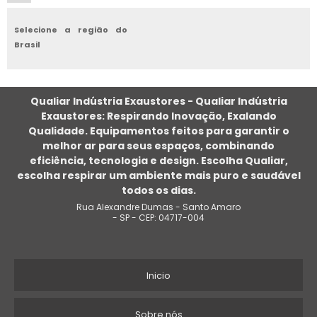
PREÇO DE EXAUSTOR CENTRÍFUGO
Selecione a região do
Brasil
EXAUSTOR INDUSTRIAL TRIFÁSICO
EXAUSTOR DE PAREDE PARA COZINHA
Qualiar Indústria Exaustores - Qualiar Indústria
Exaustores: Respirando Inovação, Exalando
COMPRAR EXAUSTOR INDUSTRIAL
Qualidade. Equipamentos feitos para garantir o
melhor ar para seus espaços, combinando
EXAUSTOR PARA QUARTO
eficiência, tecnologia e design. Escolha Qualiar,
escolha respirar um ambiente mais puro e saudável
EXAUSTOR EOLICO INDUSTRIAL
todos os dias.
Rua Alexandre Dumas - Santo Amaro
EXAUSTOR CENTRÍFUGO PARA LABORATÓRIO
- SP - CEP: 04717-004
VENDA DE EXAUSTORES INDUSTRIAIS
Inicio
VENTILADOR CENTRÍFUGO INDUSTRIAL
EXAUSTOR DE CALOR
Sobre nós