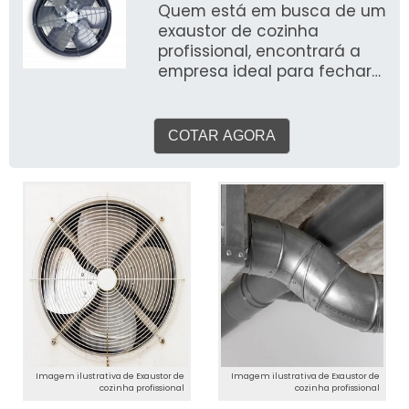
Quem está em busca de um
exaustor de cozinha
profissional, encontrará a
empresa ideal para fechar
negócio solicitando mais
informações por meio da
maior especialista da área
COTAR AGORA
e conhecendo a
sofisticação, qualidade e
preço justo em um só lugar.
INFORMAÇÕES SOBRE O
EXAUSTOR DE COZINHA
PROFISSIONAL Se alguém
quer achar exaustor de
cozinha profissional em uma
empresa responsável,
encontra na Ventair. Com
grande know-how focado
em exaustor de cozinha e
Imagem ilustrativa de Exaustor de
Imagem ilustrativa de Exaustor de
exaustor de alta rotação, a
cozinha profissional
cozinha profissional