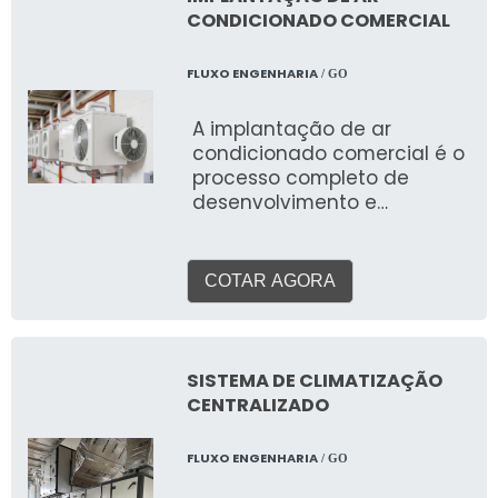
proporcionar conforto
CONDICIONADO COMERCIAL
térmico, qualidade do ar
interior (QAI) e eficiência
FLUXO ENGENHARIA
/ GO
energética, adaptando-se
às necessidades
A implantação de ar
específicas de cada local e
condicionado comercial é o
às rigorosas normas
processo completo de
técnicas e ambientais do
desenvolvimento e
Brasil.
execução de um sistema de
climatização para
ambientes empresariais.
COTAR AGORA
Abrange desde a análise da
necessidade, projeto,
seleção de equipamentos
(VRF, Splitão, Chiller),
SISTEMA DE CLIMATIZAÇÃO
instalação da infraestrutura
CENTRALIZADO
(tubulações, dutos, rede
elétrica), montagem e
FLUXO ENGENHARIA
/ GO
comissionamento, até o
suporte pós-venda. As