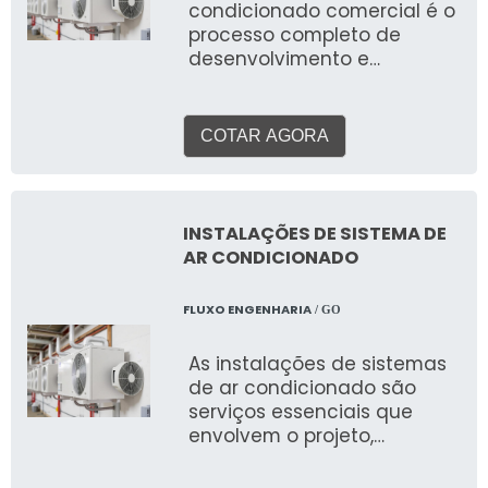
condicionado comercial é o
processo completo de
desenvolvimento e
execução de um sistema de
climatização para
ambientes empresariais.
COTAR AGORA
Abrange desde a análise da
necessidade, projeto,
seleção de equipamentos
(VRF, Splitão, Chiller),
INSTALAÇÕES DE SISTEMA DE
instalação da infraestrutura
AR CONDICIONADO
(tubulações, dutos, rede
elétrica), montagem e
FLUXO ENGENHARIA
/ GO
comissionamento, até o
suporte pós-venda. As
As instalações de sistemas
vantagens são a garantia
de ar condicionado são
de conforto térmico,
serviços essenciais que
produtividade elevada,
envolvem o projeto,
melhoria da qualidade do
fornecimento, montagem e
ar e otimização do consumo
comissionamento de