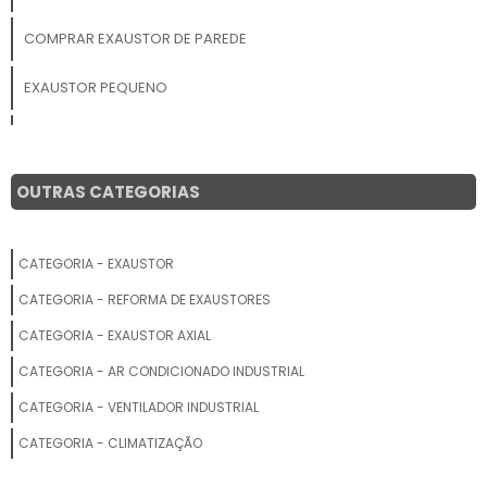
COMPRAR EXAUSTOR DE PAREDE
EXAUSTOR PEQUENO
EXAUSTOR CENTRÍFUGO PARA CAPELA
EXAUSTOR DE TETO PARA BANHEIRO
OUTRAS CATEGORIAS
EXAUSTOR CENTRÍFUGO MONOFÁSICO
CATEGORIA - EXAUSTOR
ONDE COMPRAR EXAUSTOR AXIAL
CATEGORIA - REFORMA DE EXAUSTORES
SISTEMA DE EXAUSTÃO INDUSTRIAL
CATEGORIA - EXAUSTOR AXIAL
CATEGORIA - AR CONDICIONADO INDUSTRIAL
EXAUSTOR GRANDE
CATEGORIA - VENTILADOR INDUSTRIAL
EXAUSTOR 150MM
CATEGORIA - CLIMATIZAÇÃO
SISTEMA DE VENTILAÇÃO E EXAUSTÃO INDUSTRIAL