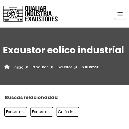
Exaustor eolico industrial
Produtos
Exaustor
Exaustor eolico industrial
Início
Buscas relacionadas:
Exaustor Para Pintura
Exaustor 30 Cm
Coifa Industrial Com Exaustor Preço