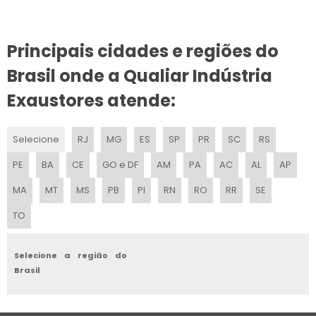
VENTILADOR INDUSTRIAL CENTRÍFUGO
Principais cidades e regiões do
EXAUSTOR DE TETO PARA COZINHA
Brasil onde a Qualiar Indústria
EXAUSTOR DE PAREDE PARA COZINHA
Exaustores atende:
SISTEMA DE EXAUSTÃO INDUSTRIAL PREÇO
Selecione
RJ
MG
ES
SP
PR
SC
RS
VENTILADOR CENTRÍFUGO DUPLO
PE
BA
CE
GO e DF
AM
PA
AC
AL
AP
EXAUSTOR PARA FUMAÇA
MA
MT
MS
PB
PI
RN
RO
RR
SE
TO
EXAUSTOR DE TETO PARA GALPÃO
EXAUSTOR 30 CM
Selecione a região do
Brasil
VENTILAÇÃO POR EXAUSTÃO
VALOR EXAUSTOR INLINE