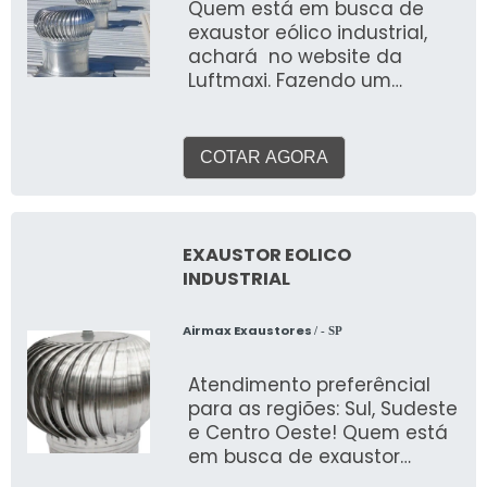
Quem está em busca de
exaustor eólico industrial,
achará no website da
Luftmaxi. Fazendo um
orçamento na maior vitrine
da indústria e descobrindo
a líder do mercado. Com a
COTAR AGORA
melhor mão de obra da
Luftmaxi alcançará
excelente custo-benefício
com comprometimento
EXAUSTOR EOLICO
com os resultados dos
INDUSTRIAL
clientes. MAIS INFORMAÇÕES
RELEVANTES SOBRE O
Airmax Exaustores
/ - SP
PRODUTO O exaustor eólico
industrial é um
Atendimento preferêncial
equipamento de
para as regiões: Sul, Sudeste
movimentação de gases e
e Centro Oeste! Quem está
atende as necessidades da
em busca de exaustor
indústria no ramo de
eólico industrial, descobrirá