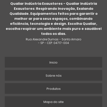
Qualiar Indústria Exaustores - Qualiar Indústria
Exaustores: Respirando Inovação, Exalando
EXAUSTOR DE COZINHA INDUSTRIAL PREÇO
Qualidade. Equipamentos feitos para garantir o
melhor ar para seus espaços, combinando
EXAUSTOR EÓLICO PREÇO
eficiência, tecnologia e design. Escolha Qualiar,
escolha respirar um ambiente mais puro e saudável
EXAUSTOR DE PAREDE INDUSTRIAL
todos os dias.
Rua Alexandre Dumas - Santo Amaro
EXAUSTOR DE AR
- SP - CEP: 04717-004
EXAUSTOR INDUSTRIAL TRIFÁSICO
Inicio
EXAUSTOR DE AR PARA COZINHA
EXAUSTOR PARA FOGÃO INDUSTRIAL
Sobre nós
PREÇO DE EXAUSTOR AXIAL
Produtos
EXAUSTOR CENTRÍFUGO INDUSTRIAL RADIAL
Mapa do site
EXAUSTOR PARA TELHADO RESIDENCIAL