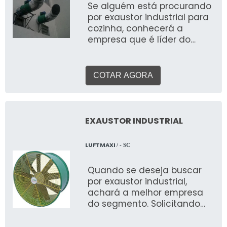
Se alguém está procurando
por exaustor industrial para
cozinha, conhecerá a
empresa que é líder do
mercado. Solicitando uma
cotação na vitrine que se
chama Soluções Industriais,
COTAR AGORA
acaba descobrindo a maior
referência no mercado no
próprio segmento. DETALHES
SOBRE O FUNCIONAMENTO DO
EXAUSTOR INDUSTRIAL
PRODUTO O exaustor
industrial para cozinha é um
LUFTMAXI
/ - SC
importante componente do
Sistema de Ventilação ou
Quando se deseja buscar
Exaustão de uma indústria e
por exaustor industrial,
trabalha para realizar a
achará a melhor empresa
circulação do ar,
do segmento. Solicitando
insuflamento e purificação
uma cotação no portal
com baixo custo. São
Soluções Industriais, o