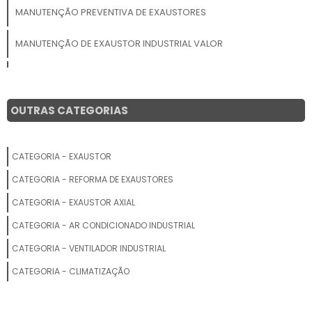
MANUTENÇÃO PREVENTIVA DE EXAUSTORES
MANUTENÇÃO DE EXAUSTOR INDUSTRIAL VALOR
COTAR REPARO DE EXAUSTOR
MANUTENÇÃO DE EXAUSTOR
OUTRAS CATEGORIAS
MANUTENÇÃO DE EXAUSTOR DE COZINHA
CATEGORIA - EXAUSTOR
PREÇO DE MANUTENÇÃO DE EXAUSTOR
CATEGORIA - REFORMA DE EXAUSTORES
MANUTENÇÃO DE EXAUSTOR DE BANHEIRO
CATEGORIA - EXAUSTOR AXIAL
CATEGORIA - AR CONDICIONADO INDUSTRIAL
MANUTENÇÃO EXAUSTORES INDUSTRIAIS
CATEGORIA - VENTILADOR INDUSTRIAL
MANUTENÇÃO DE EXAUSTOR DE BANHEIRO PREÇO
CATEGORIA - CLIMATIZAÇÃO
REPARO DE EXAUSTOR