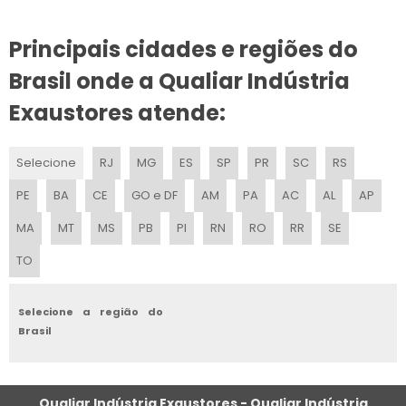
CONSERTO DE EXAUSTOR
Principais cidades e regiões do
VALOR DE MANUTENÇÃO DE EXAUSTOR
Brasil onde a Qualiar Indústria
REFORMA DE EXAUSTOR
Exaustores atende:
ONDE CONSERTAR EXAUSTOR INDUSTRIAL
Selecione
RJ
MG
ES
SP
PR
SC
RS
EXAUSTOR ASSISTÊNCIA TÉCNICA
PE
BA
CE
GO e DF
AM
PA
AC
AL
AP
REPARO EM EXAUSTOR
MA
MT
MS
PB
PI
RN
RO
RR
SE
TO
MANUTENÇÃO DE EXAUSTOR PREÇO
ONDE CONSERTAR EXAUSTOR
Selecione a região do
Brasil
Qualiar Indústria Exaustores - Qualiar Indústria