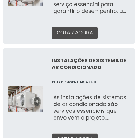
serviço essencial para
garantir o desempenho, a
eficiência energética, a
qualidade do ar e a
longevidade dos
COTAR AGORA
equipamentos em qualquer
tipo de ambiente, seja ele
residencial, comercial ou
industrial. Mais do que um
INSTALAÇÕES DE SISTEMA DE
mero reparo, a manutenção
AR CONDICIONADO
é uma prática estratégica
que previne problemas,
FLUXO ENGENHARIA
/ GO
otimiza o funcionamento e
assegura a conformidade
As instalações de sistemas
com as normas regulatórias
de ar condicionado são
em todo o Brasil.
serviços essenciais que
envolvem o projeto,
fornecimento, montagem e
comissionamento de
equipamentos e