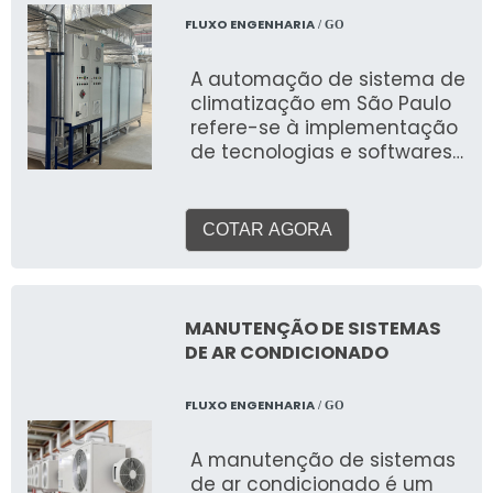
equipamentos sensíveis, a
FLUXO ENGENHARIA
/ GO
escolha e a correta
instalação de um sistema
A automação de sistema de
de ar condicionado são
climatização em São Paulo
cruciais para a eficiência,
refere-se à implementação
saúde e produtividade.
de tecnologias e softwares
que permitem o controle
centralizado e inteligente
de todo o sistema de HVAC
COTAR AGORA
(Aquecimento, Ventilação e
Ar Condicionado) de uma
edificação. Essa automação
vai além do simples
MANUTENÇÃO DE SISTEMAS
liga/desliga, otimizando a
DE AR CONDICIONADO
operação para alcançar o
máximo conforto, eficiência
FLUXO ENGENHARIA
/ GO
energética e qualidade do
ar
A manutenção de sistemas
de ar condicionado é um