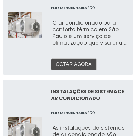
mais confiável,
ambiente, considerando
disponibilizando itens como
FLUXO ENGENHARIA
/ GO
suas características, uso e
exaustor e umidificador de
a legislação vigente.
ar, comprovando a essência
O ar condicionado para
de trazer o melhor para
conforto térmico em São
todos os clientes.
Paulo é um serviço de
climatização que visa criar
e manter um ambiente
interno com temperatura,
umidade e qualidade do ar
COTAR AGORA
ideais, proporcionando
bem-estar e produtividade
para pessoas em
residências, escritórios, lojas
INSTALAÇÕES DE SISTEMA DE
e outros espaços. Ao
AR CONDICIONADO
contrário de sistemas para
processos industriais, o foco
FLUXO ENGENHARIA
/ GO
aqui é a experiência
humana.
As instalações de sistemas
de ar condicionado são