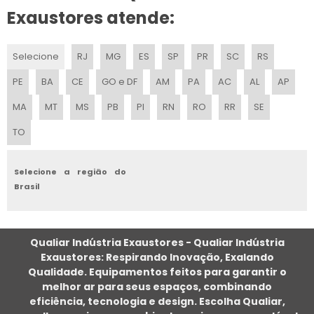
CLIMATIZADOR DE AR VENTILADOR
Exaustores atende:
CLIMATIZAÇÃO E REFRIGERAÇÃO INDUSTRIAL
Selecione
RJ
MG
ES
SP
PR
SC
RS
ALUGUEL DE CLIMATIZADORES PARA EVENTOS
PE
BA
CE
GO e DF
AM
PA
AC
AL
AP
CLIMATIZADOR EVAPORATIVO
MA
MT
MS
PB
PI
RN
RO
RR
SE
TO
CLIMATIZADOR PORTATIL COM AGUA
CLIMATIZADOR DE AR INDUSTRIAL DE PAREDE
Selecione a região do
Brasil
CLIMATIZADOR EVAPORATIVO TIPO INDUSTRIAL
CLIMATIZAÇÃO DE AR
Qualiar Indústria Exaustores - Qualiar Indústria
Exaustores: Respirando Inovação, Exalando
CLIMATIZADOR PORTÁTIL INDUSTRIAL
Qualidade. Equipamentos feitos para garantir o
melhor ar para seus espaços, combinando
CLIMATIZADOR DE AMBIENTES
eficiência, tecnologia e design. Escolha Qualiar,