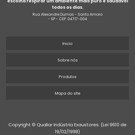
escolha respirar um ambiente mais puro e saudável
CLIMATIZADOR COM NÉVOA DE ÁGUA
todos os dias.
Rua Alexandre Dumas - Santo Amaro
CLIMATIZADOR VENTILADOR UMIDIFICADOR DE PAREDE A ÁGUA
- SP - CEP: 04717-004
HVAC INDUSTRIAL
Inicio
CLIMATIZADOR DE PAREDE PEQUENO
CLIMATIZADOR GRANDE PORTÁTIL
Sobre nós
CLIMATIZADOR COMERCIAL
Produtos
CLIMATIZADORES INDUSTRIAIS
Mapa do site
CLIMATIZADOR PORTATIL PREÇO
SISTEMA DE CLIMATIZAÇÃO INDUSTRIAL
Copyright © Qualiar Indústria Exaustores. (Lei 9610 de
CLIMATIZAÇÃO PARA ELETROCENTROS
19/02/1998)