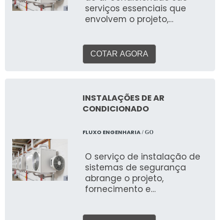
serviços essenciais que
envolvem o projeto,
fornecimento, montagem e
comissionamento de
equipamentos e
COTAR AGORA
infraestrutura para
climatizar ambientes
diversos em todo o território
nacional. O objetivo é
INSTALAÇÕES DE AR
proporcionar conforto
CONDICIONADO
térmico, qualidade do ar
interior (QAI) e eficiência
FLUXO ENGENHARIA
/ GO
energética, adaptando-se
às necessidades
O serviço de instalação de
específicas de cada local e
sistemas de segurança
às rigorosas normas
abrange o projeto,
técnicas e ambientais do
fornecimento e
Brasil.
implementação de um
conjunto integrado de