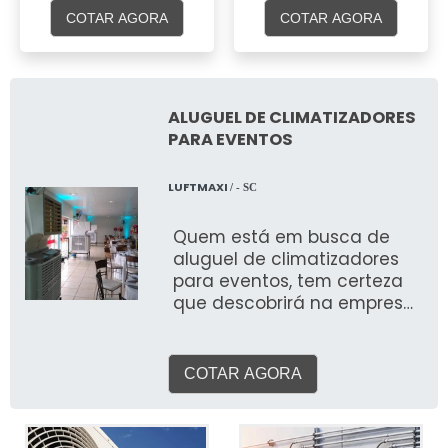
COTAR AGORA
COTAR AGORA
ALUGUEL DE CLIMATIZADORES
PARA EVENTOS
LUFTMAXI
/ - SC
Quem está em busca de
aluguel de climatizadores
para eventos, tem certeza
que descobrirá na empresa
Luftmaxi. Fazendo um
orçamento por meio da
plataforma de divulgação
COTAR AGORA
das indústrias, acaba
encontrando a sofisticação,
qualidade e preço justo em