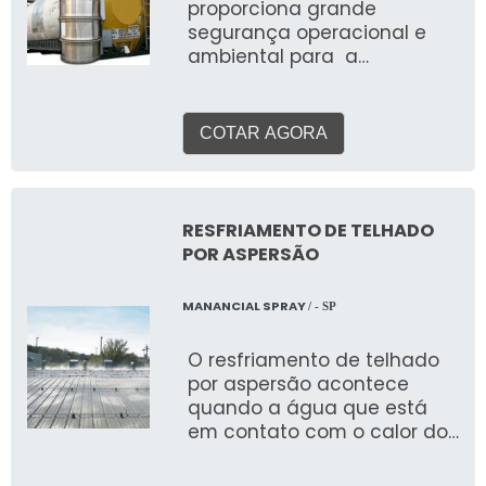
proporciona grande
segurança operacional e
ambiental para a
realização de processos
que liberam gases tóxicos
ou perigosos. Logo, esse
COTAR AGORA
sistema pode estar
presentes em ETA’s, ETE’s e
até em indústrias.
Informações relevantes do
RESFRIAMENTO DE TELHADO
sistema O sistema ainda é
POR ASPERSÃO
conhecido como lavadores
de gases. O uso acontece
MANANCIAL SPRAY
/ - SP
nas mais diversas situações
de emergência, como o
O resfriamento de telhado
vazamento de gases
por aspersão acontece
tóxicos, como o gás cloro
quando a água que está
utilizado no tratamento de
em contato com o calor do
água. Além disso esse tipo
telhado evapora, e passa
de sistema pode ser
do estado líquido para o