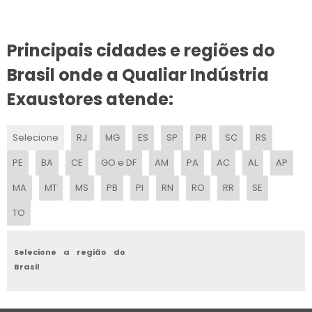
PREÇO DE CONSERTO DE EXAUSTOR
Principais cidades e regiões do
MANUTENÇÃO DE EXAUSTOR
Brasil onde a Qualiar Indústria
REFORMA DE EXAUSTOR
Exaustores atende:
EXAUSTOR INDUSTRIAL REPARO
Selecione
RJ
MG
ES
SP
PR
SC
RS
MANUTENÇÃO DE EXAUSTORES SP
PE
BA
CE
GO e DF
AM
PA
AC
AL
AP
MANUTENÇÃO EXAUSTORES INDUSTRIAIS
MA
MT
MS
PB
PI
RN
RO
RR
SE
TO
COTAR REPARO DE EXAUSTOR
REPARO DE EXAUSTOR
Selecione a região do
Brasil