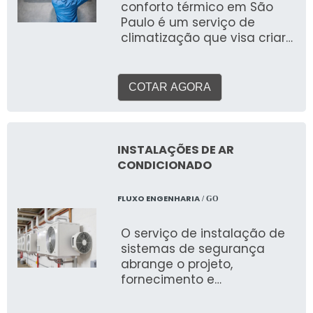
conforto térmico em São
às rigorosas normas
Paulo é um serviço de
técnicas e ambientais do
climatização que visa criar
Brasil.
e manter um ambiente
interno com temperatura,
umidade e qualidade do ar
COTAR AGORA
ideais, proporcionando
bem-estar e produtividade
para pessoas em
residências, escritórios, lojas
INSTALAÇÕES DE AR
e outros espaços. Ao
CONDICIONADO
contrário de sistemas para
processos industriais, o foco
FLUXO ENGENHARIA
/ GO
aqui é a experiência
humana.
O serviço de instalação de
sistemas de segurança
abrange o projeto,
fornecimento e
implementação de um
conjunto integrado de