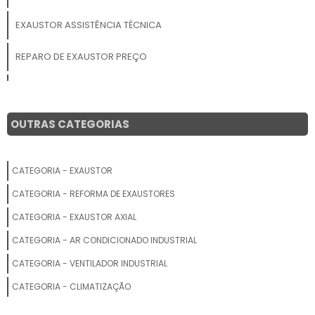
EXAUSTOR ASSISTÊNCIA TÉCNICA
REPARO DE EXAUSTOR PREÇO
ASSISTÊNCIA TÉCNICA DE EXAUSTOR
MANUTENÇÃO DE EXAUSTORES INDUSTRIAIS PREÇO
OUTRAS CATEGORIAS
MANUTENÇÃO EM EXAUSTOR
CATEGORIA - EXAUSTOR
MANUTENÇÃO DE EXAUSTOR INDUSTRIAL VALOR
CATEGORIA - REFORMA DE EXAUSTORES
MANUTENÇÃO DE EXAUSTOR DE COZINHA
CATEGORIA - EXAUSTOR AXIAL
CATEGORIA - AR CONDICIONADO INDUSTRIAL
MANUTENÇÃO DE EXAUSTOR DE COZINHA INDUSTRIAL
CATEGORIA - VENTILADOR INDUSTRIAL
SERVIÇO DE MANUTENÇÃO DE EXAUSTOR
CATEGORIA - CLIMATIZAÇÃO
ONDE CONSERTAR EXAUSTOR INDUSTRIAL