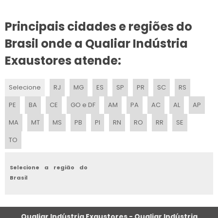
VENTILADOR COM NÉVOA DE ÁGUA PREÇO
Principais cidades e regiões do
PREÇO DE CLIMATIZADOR COM NÉVOA
Brasil onde a Qualiar Indústria
VENTILADOR INDUSTRIAL PARA GALPÃO
Exaustores atende:
VENTILADOR UMIDIFICADOR CLIMATIZADOR
Selecione
RJ
MG
ES
SP
PR
SC
RS
VENTILADOR COM ÁGUA INDUSTRIAL
PE
BA
CE
GO e DF
AM
PA
AC
AL
AP
VENDA DE VENTILADORES
MA
MT
MS
PB
PI
RN
RO
RR
SE
TO
PREÇO VENTILADOR UMIDIFICADOR CLIMATIZADOR
VENTILADOR GIGANTE
Selecione a região do
Brasil
VALOR DE CLIMATIZADOR COM NÉVOA
VENTILADOR CLIMATIZADOR DE PAREDE
Qualiar Indústria Exaustores - Qualiar Indústria