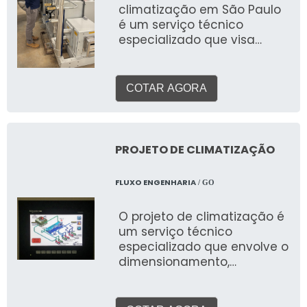
climatização em São Paulo
cruciais para a eficiência,
é um serviço técnico
saúde e produtividade.
especializado que visa
avaliar a performance,
eficiência e adequação de
sistemas de aquecimento,
COTAR AGORA
ventilação e ar
condicionado (HVAC) em
ambientes comerciais,
industriais e corporativos.
PROJETO DE CLIMATIZAÇÃO
Este serviço detalhado
identifica pontos de
FLUXO ENGENHARIA
/ GO
melhoria, otimização de
custos e conformidade com
O projeto de climatização é
normas.
um serviço técnico
especializado que envolve o
dimensionamento,
especificação e elaboração
de plantas e memoriais
para sistemas de