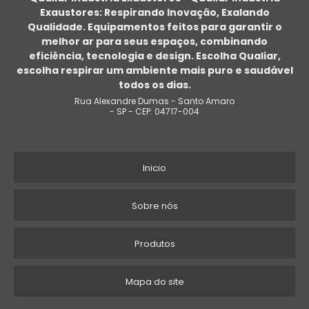
Exaustores: Respirando Inovação, Exalando
PREÇO VENTILADOR COM UMIDIFICADOR
Qualidade. Equipamentos feitos para garantir o
melhor ar para seus espaços, combinando
VENTILADOR UMIDIFICADOR DE AR INDUSTRIAL
eficiência, tecnologia e design. Escolha Qualiar,
escolha respirar um ambiente mais puro e saudável
FABRICANTE VENTILADOR
todos os dias.
Rua Alexandre Dumas - Santo Amaro
VENTILADOR AXIAL
- SP - CEP: 04717-004
EMPRESA DE VENTILADOR CLIMATIZADOR INDUSTRIAL
Inicio
VENTILADOR INDUSTRIAL DE CHÃO
VENTILADOR INDUSTRIAL
Sobre nós
VENTILADOR CENTRÍFUGO INDUSTRIAL
Produtos
VENTILADOR CLIMATIZADOR ÁGUA
Mapa do site
VENTILADOR DE COLUNA