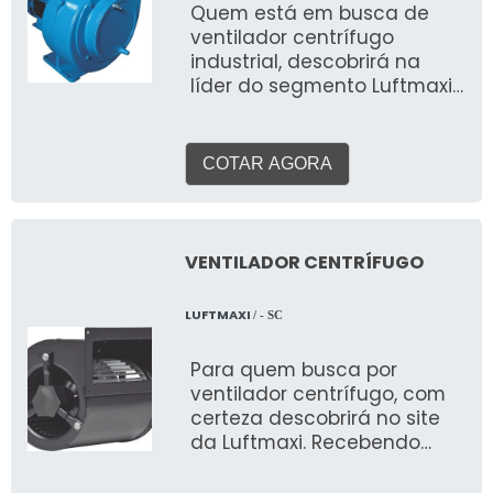
Quem está em busca de
ventilador centrífugo
industrial, descobrirá na
líder do segmento Luftmaxi.
Solicitando mais
informações na vitrine que
se chama Soluções
COTAR AGORA
Industriais, acaba
conhecendo a melhor
referência do mercado. Na
Luftmaxi alcançará precisão
VENTILADOR CENTRÍFUGO
com soluções para
questões relativas ao meio
LUFTMAXI
/ - SC
ambiente, segurança e
saúde no trabalho. MAIS
Para quem busca por
DETALHES IMPORTANTES
ventilador centrífugo, com
SOBRE O PRODUTO A
certeza descobrirá no site
ventilação feita pelo
da Luftmaxi. Recebendo
ventilador centrífugo
uma cotação na vitrine que
industrial é um dos métodos
se chama Soluções