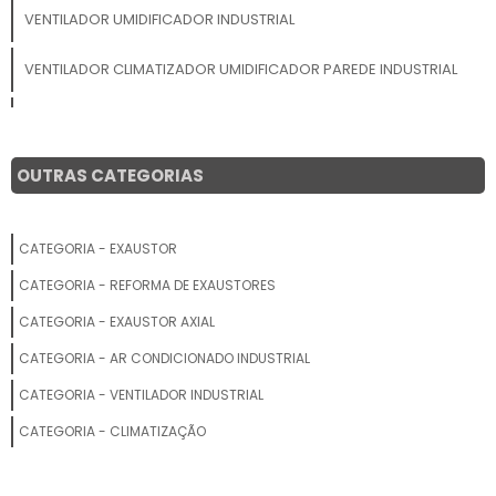
VENTILADOR UMIDIFICADOR INDUSTRIAL
VENTILADOR CLIMATIZADOR UMIDIFICADOR PAREDE INDUSTRIAL
VENTILADOR INDUSTRIAL DE PAREDE
VENTILADOR DE PAREDE 60CM
OUTRAS CATEGORIAS
ONDE COMPRAR VENTILADOR CLIMATIZADOR
CATEGORIA - EXAUSTOR
VENTILADOR DE PAREDE INDUSTRIAL
CATEGORIA - REFORMA DE EXAUSTORES
VENTILADOR INDUSTRIAL COM ÁGUA
CATEGORIA - EXAUSTOR AXIAL
CATEGORIA - AR CONDICIONADO INDUSTRIAL
VENTILADOR CLIMATIZADOR INDUSTRIAL
CATEGORIA - VENTILADOR INDUSTRIAL
VENTILADOR INDUSTRIAL DE TETO
CATEGORIA - CLIMATIZAÇÃO
VENTILADOR INDUSTRIAL COM UMIDIFICADOR