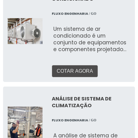
contrário de sistemas para
processos industriais, o foco
FLUXO ENGENHARIA
/ GO
aqui é a experiência
humana.
Um sistema de ar
condicionado é um
conjunto de equipamentos
e componentes projetado
para controlar e manter as
condições ideais de
temperatura, umidade,
COTAR AGORA
filtragem e circulação do ar
em um ambiente. Seja para
proporcionar conforto
térmico a pessoas ou para
ANÁLISE DE SISTEMA DE
garantir condições ideais
CLIMATIZAÇÃO
para processos industriais e
equipamentos sensíveis, a
FLUXO ENGENHARIA
/ GO
escolha e a correta
instalação de um sistema
A análise de sistema de
de ar condicionado são