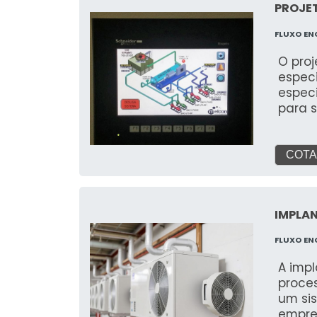
PROJE
FLUXO EN
O proj
espec
espec
para 
condic
térmic
energ
COTA
caract
IMPLA
FLUXO EN
A imp
proce
um si
empre