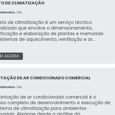
TO DE CLIMATIZAÇÃO
GENHARIA
/ GO
eto de climatização é um serviço técnico
ializado que envolve o dimensionamento,
ificação e elaboração de plantas e memoriais
sistemas de aquecimento, ventilação e ar
ionado (HVAC). O objetivo é garantir o conforto
o, a qualidade do ar interior e a eficiência
ética do ambiente, considerando suas
R AGORA
erísticas, uso e a legislação vigente.
NTAÇÃO DE AR CONDICIONADO COMERCIAL
GENHARIA
/ GO
lantação de ar condicionado comercial é o
sso completo de desenvolvimento e execução de
stema de climatização para ambientes
sariais. Abrange desde a análise da