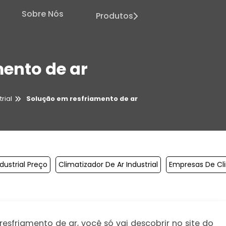
Sobre Nós
Produtos
ento de ar
rial
Solução em resfriamento de ar
dustrial Preço
Climatizador De Ar Industrial
Empresas De Cl
sfriamento de ar, você só vai descobrir no site do