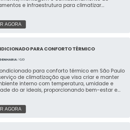
mentos e infraestrutura para climatizar
tes diversos em todo o território nacional. O
vo é proporcionar conforto térmico, qualidade do
erior (QAI) e eficiência energética, adaptando-se
R AGORA
cessidades específicas de cada local e às
sas normas técnicas e ambientais do Brasil.
NDICIONADO PARA CONFORTO TÉRMICO
GENHARIA
/ GO
condicionado para conforto térmico em São Paulo
erviço de climatização que visa criar e manter
biente interno com temperatura, umidade e
dade do ar ideais, proporcionando bem-estar e
ividade para pessoas em residências, escritórios,
e outros espaços. Ao contrário de sistemas para
sos industriais, o foco aqui é a experiência
R AGORA
na.