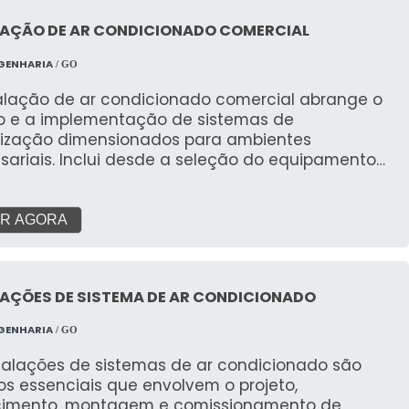
LAÇÃO DE AR CONDICIONADO COMERCIAL
GENHARIA
/ GO
talação de ar condicionado comercial abrange o
to e a implementação de sistemas de
tização dimensionados para ambientes
sariais. Inclui desde a seleção do equipamento
do (VRF, Splitão, Central, Cassete), a
strutura (tubulações, drenos, elétrica) e a
gem, até o comissionamento. As vantagens são
R AGORA
orto térmico para colaboradores e clientes,
to da produtividade, melhoria da qualidade do
otimização do consumo de energia (com sistemas
AÇÕES DE SISTEMA DE AR CONDICIONADO
entes), gerando um ambiente propício aos
ios.
GENHARIA
/ GO
stalações de sistemas de ar condicionado são
os essenciais que envolvem o projeto,
cimento, montagem e comissionamento de