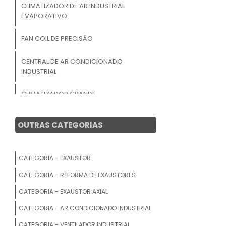
CLIMATIZADOR DE AR INDUSTRIAL
EVAPORATIVO
FAN COIL DE PRECISÃO
CENTRAL DE AR CONDICIONADO
INDUSTRIAL
CLIMATIZADOR GRANDE
CLIMATIZADOR DE AMBIENTES
OUTRAS CATEGORIAS
CLIMATIZADOR DE AR INDUSTRIAL DE
PAREDE
CATEGORIA - EXAUSTOR
AR CONDICIONADO PARA
CATEGORIA - REFORMA DE EXAUSTORES
TELECOMUNICAÇÕES
CATEGORIA - EXAUSTOR AXIAL
CLIMATIZADOR EVAPORATIVO
CATEGORIA - AR CONDICIONADO INDUSTRIAL
CATEGORIA - VENTILADOR INDUSTRIAL