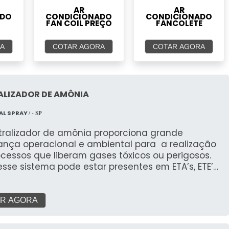
AR
AR
ADO
CONDICIONADO
CONDICIONADO
FAN COIL PREÇO
FANCOLETE
A
COTAR AGORA
COTAR AGORA
ALIZADOR DE AMÔNIA
AL SPRAY
/ - SP
tralizador de amônia proporciona grande
ança operacional e ambiental para a realização
cessos que liberam gases tóxicos ou perigosos.
esse sistema pode estar presentes em ETA’s, ETE’s
strias. Informações relevantes do
como lavadores
ses. O uso acontece nas mais diversas situações
R AGORA
ergência, como o vazamento de gases tóxicos,
 gás cloro utilizado no tratamento de água.