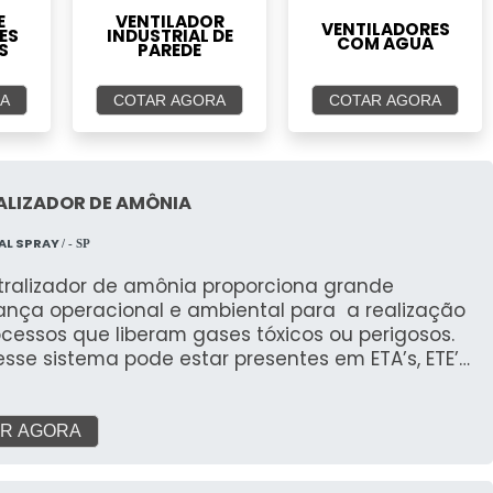
E
VENTILADOR
VENTILADORES
ES
INDUSTRIAL DE
COM AGUA
S
PAREDE
A
COTAR AGORA
COTAR AGORA
ALIZADOR DE AMÔNIA
AL SPRAY
/ - SP
tralizador de amônia proporciona grande
ança operacional e ambiental para a realização
cessos que liberam gases tóxicos ou perigosos.
esse sistema pode estar presentes em ETA’s, ETE’s
strias. Informações relevantes do
como lavadores
ses. O uso acontece nas mais diversas situações
R AGORA
ergência, como o vazamento de gases tóxicos,
 gás cloro utilizado no tratamento de água.