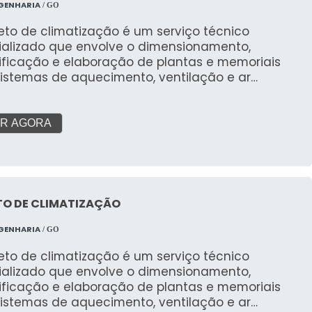
GENHARIA
/ GO
eto de climatização é um serviço técnico
ializado que envolve o dimensionamento,
ificação e elaboração de plantas e memoriais
sistemas de aquecimento, ventilação e ar
ionado (HVAC). O objetivo é garantir o conforto
o, a qualidade do ar interior e a eficiência
ética do ambiente, considerando suas
R AGORA
erísticas, uso e a legislação vigente.
TO DE CLIMATIZAÇÃO
GENHARIA
/ GO
eto de climatização é um serviço técnico
ializado que envolve o dimensionamento,
ificação e elaboração de plantas e memoriais
sistemas de aquecimento, ventilação e ar