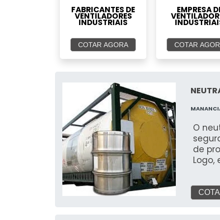
FABRICANTES DE
EMPRESA D
VENTILADORES
VENTILADOR
INDUSTRIAIS
INDUSTRIAI
COTAR AGORA
COTAR AGOR
NEUTR
MANANCI
O neu
segur
de pro
Logo, 
e até em indú
sistema O sistema ainda é conhecido 
de ga
COTA
de em
como o