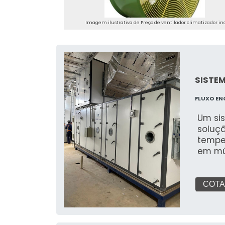
radia
quand
Imagem ilustrativa de Preço de ventilador climatizador in
absorv
pelas 
Paredes; Pisos; Máquinas; Produtos e
que fa
Manan
SISTE
e est
especi
FLUXO EN
princi
os cli
Um si
soluç
tempe
em mú
comple
um con
sistem
COTA
centra
dutos
clima