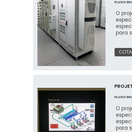
FLUXO EN
O proj
espec
espec
para 
condic
térmic
energ
COTA
caract
PROJE
FLUXO EN
O proj
espec
espec
para 