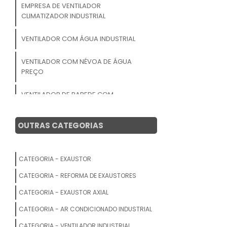
EMPRESA DE VENTILADOR
CLIMATIZADOR INDUSTRIAL
VENTILADOR COM ÁGUA INDUSTRIAL
VENTILADOR COM NÉVOA DE ÁGUA
PREÇO
VENTILADOR DE PAREDE COM
CLIMATIZADOR
OUTRAS CATEGORIAS
PREÇO VENTILADOR COM
UMIDIFICADOR
CATEGORIA - EXAUSTOR
VENTILADOR UMIDIFICADOR INDUSTRIAL
CATEGORIA - REFORMA DE EXAUSTORES
FABRICANTE DE VENTILADOR
CATEGORIA - EXAUSTOR AXIAL
CLIMATIZADOR UMIDIFICADOR
CATEGORIA - AR CONDICIONADO INDUSTRIAL
VENTILADOR INDUSTRIAL DE COLUNA
CATEGORIA - VENTILADOR INDUSTRIAL