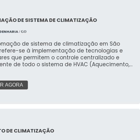
AÇÃO DE SISTEMA DE CLIMATIZAÇÃO
GENHARIA
/ GO
omação de sistema de climatização em São
 refere-se à implementação de tecnologias e
res que permitem o controle centralizado e
igente de todo o sistema de HVAC (Aquecimento,
lação e Ar Condicionado) de uma edificação. Essa
ação vai além do simples liga/desliga,
zando a operação para alcançar o máximo
R AGORA
to, eficiência energética e qualidade do ar
TO DE CLIMATIZAÇÃO