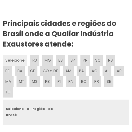
EXAUSTOR AXIAL INDIRETO
Principais cidades e regiões do
EXAUSTOR AXIAL 125MM
Brasil onde a Qualiar Indústria
EXAUSTOR AXIAL QUANTO CUSTA
Exaustores atende:
EXAUSTOR AXIAL COTAR
Selecione
RJ
MG
ES
SP
PR
SC
RS
EXAUSTOR AXIAL PREÇO
PE
BA
CE
GO e DF
AM
PA
AC
AL
AP
VENTILADORES AXIAIS INDUSTRIAIS
MA
MT
MS
PB
PI
RN
RO
RR
SE
TO
EXAUSTOR AXIAL PARA COZINHA
VENTILADOR AXIAL PREÇO
Selecione a região do
Brasil
VENTILADORES AXIAIS CENTRÍFUGOS E SIROCCO