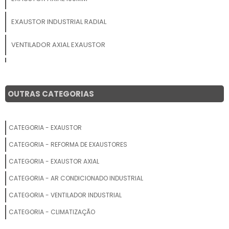
EXAUSTOR INDUSTRIAL RADIAL
VENTILADOR AXIAL EXAUSTOR
VENTILADOR AXIAL PARA DUTOS
EXAUSTOR CENTRÍFUGO INDUSTRIAL USADO
OUTRAS CATEGORIAS
EXAUSTOR AXIAL 400MM
CATEGORIA - EXAUSTOR
EXAUSTOR AXIAL 150MM
CATEGORIA - REFORMA DE EXAUSTORES
EXAUSTOR AXIAL DE TRANSMISSÃO
CATEGORIA - EXAUSTOR AXIAL
CATEGORIA - AR CONDICIONADO INDUSTRIAL
EXAUSTOR AXIAL DE PAREDE
CATEGORIA - VENTILADOR INDUSTRIAL
EXAUSTOR AXIAL 500MM
CATEGORIA - CLIMATIZAÇÃO
EXAUSTOR AXIAL INDUSTRIAL