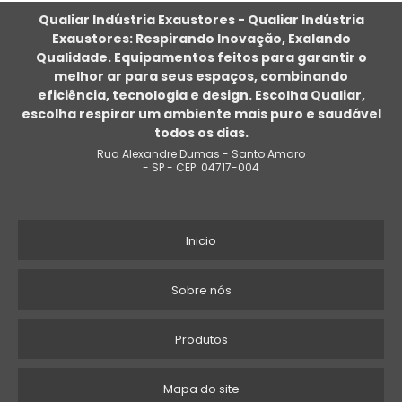
EXAUSTOR AXIAL PARA COZINHA INDUSTRIAL
Qualiar Indústria Exaustores - Qualiar Indústria
Exaustores: Respirando Inovação, Exalando
EXAUSTOR AXIAL MONOFÁSICO
Qualidade. Equipamentos feitos para garantir o
melhor ar para seus espaços, combinando
EXAUSTOR AXIAL DE PAREDE PREÇO
eficiência, tecnologia e design. Escolha Qualiar,
escolha respirar um ambiente mais puro e saudável
EXAUSTOR AXIAL INDUSTRIAL PREÇO
todos os dias.
Rua Alexandre Dumas - Santo Amaro
EXAUSTOR AXIAL PARA CHURRASQUEIRA
- SP - CEP: 04717-004
VENTILADOR AXIAL GRANDE
Inicio
VENTILADOR EXAUSTOR AXIAL
HÉLICE EXAUSTOR AXIAL
Sobre nós
EXAUSTOR AXIAL 250MM
Produtos
EXAUSTOR AXIAL 20 CM
Mapa do site