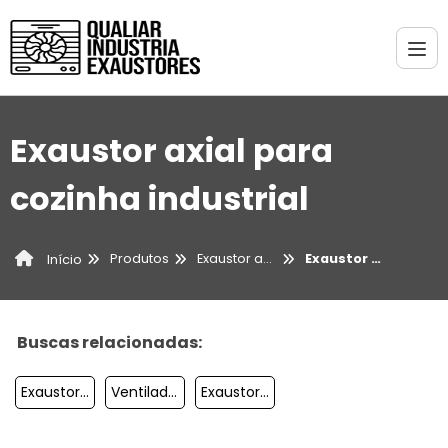
Exaustor axial para
cozinha industrial
Produtos
Exaustor axial
Exaustor axial para cozinha industrial
Início
Buscas relacionadas:
Exaustor Axial 200mm
Ventiladores Axiais E Centrífugos
Exaustor Axial Industrial Preço