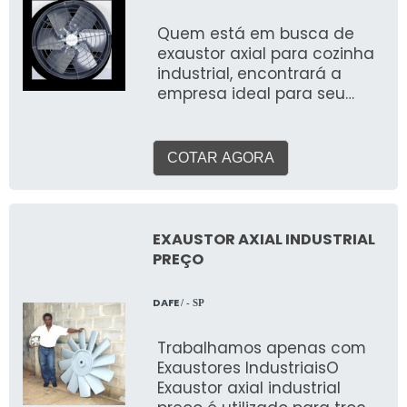
Quem está em busca de
exaustor axial para cozinha
industrial, encontrará a
empresa ideal para seu
negócio. Solicitando mais
informações por meio da
maior empresa da área e
COTAR AGORA
conhecendo a sofisticação,
qualidade e preço justo em
um só lugar. Quando o
quesito é exaustor axial
EXAUSTOR AXIAL INDUSTRIAL
para cozinha industrial, com
PREÇO
a melhor mão de obra da
Ventair atingirá proteção
DAFE
/ - SP
com referência em sistemas
de ventilação e exaustão.
Trabalhamos apenas com
MAIS SOBRE EXAUSTOR AXIAL
Exaustores IndustriaisO
PARA COZINHA INDUSTRIAL A
Exaustor axial industrial
Ventair centraliza sua