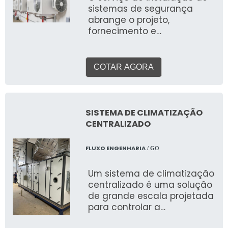
de ar condicionado são
sistemas de segurança
cruciais para a eficiência,
abrange o projeto,
saúde e produtividade.
fornecimento e
implementação de um
conjunto integrado de
tecnologias e
COTAR AGORA
equipamentos para
proteger pessoas, ativos e
informações em ambientes
comerciais, industriais e
SISTEMA DE CLIMATIZAÇÃO
corporativos por todo o
CENTRALIZADO
Brasil. Essa solução
completa pode incluir desde
FLUXO ENGENHARIA
/ GO
câmeras de vigilância
(CFTV), alarmes
Um sistema de climatização
monitorados, controle de
centralizado é uma solução
acesso (biometria,
de grande escala projetada
catracas), cercas elétricas,
para controlar a
até sistemas de detecção e
temperatura, umidade,
combate a incêndio.