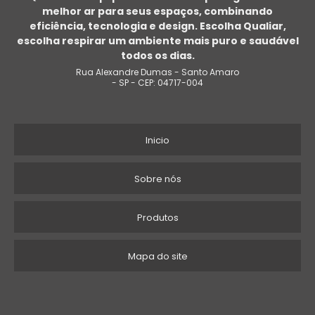
melhor ar para seus espaços, combinando
EXAUSTOR PARA BANHEIRO SILENCIOSO
eficiência, tecnologia e design. Escolha Qualiar,
escolha respirar um ambiente mais puro e saudável
FÁBRICA EXAUSTOR INDUSTRIAL
todos os dias.
Rua Alexandre Dumas - Santo Amaro
EXAUSTOR PORTÁTIL PREÇO
- SP - CEP: 04717-004
EXAUSTOR INDUSTRIAL PESADO
Inicio
EXAUSTOR DE TELHADO PREÇO
EXAUSTOR PARA CHURRASQUEIRA SILENCIOSO
Sobre nós
EXAUSTOR TETO
Produtos
INSUFLADOR EXAUSTOR PARA ESPAÇO CONFINADO
Mapa do site
EXAUSTOR INDUSTRIAL TRIFÁSICO
FABRICANTE EXAUSTOR INDUSTRIAL