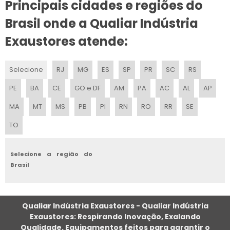
Principais cidades e regiões do
EXAUSTOR INDUSTRIAL PARA CHURRASQUEIRA
Brasil onde a Qualiar Indústria
EXAUSTOR DE TETO
Exaustores atende:
EXAUSTOR EM AÇO INOX
Selecione
RJ
MG
ES
SP
PR
SC
RS
EXAUSTOR SILENCIOSO
PE
BA
CE
GO e DF
AM
PA
AC
AL
AP
EXAUSTOR PEQUENO
MA
MT
MS
PB
PI
RN
RO
RR
SE
TO
VENTILADOR CENTRÍFUGO DE ALTA PRESSÃO
EXAUSTOR COMERCIAL PREÇO
Selecione a região do
Brasil
ONDE COMPRAR EXAUSTOR PARA COZINHA
EXAUSTOR INDUSTRIAL DE PAREDE
Qualiar Indústria Exaustores - Qualiar Indústria
Exaustores: Respirando Inovação, Exalando
EXAUSTOR PARA BANHEIRO COM SENSOR DE PRESENÇA
Qualidade. Equipamentos feitos para garantir o