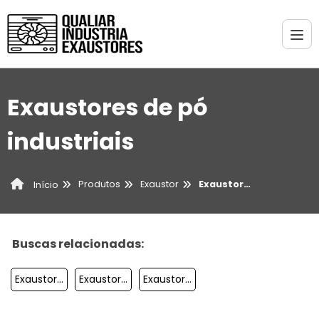
Exaustores de pó
industriais
Produtos
Exaustor
Exaustores de pó industriais
Início
Buscas relacionadas:
Exaustor Para Restaurante
Exaustor De Fogão
Exaustor De Parede Preço