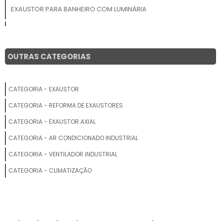
EXAUSTOR PARA BANHEIRO COM LUMINÁRIA
EXAUSTOR CENTRÍFUGO RADIAL
FABRICANTE DE EXAUSTOR CENTRÍFUGO
OUTRAS CATEGORIAS
EXAUSTOR PARA EMPRESA
CATEGORIA - EXAUSTOR
EXAUSTOR INDUSTRIAL DE TETO PREÇO
CATEGORIA - REFORMA DE EXAUSTORES
EXAUSTOR INDUSTRIAL 30CM 220V
CATEGORIA - EXAUSTOR AXIAL
CATEGORIA - AR CONDICIONADO INDUSTRIAL
VENDA DE EXAUSTORES INDUSTRIAIS
CATEGORIA - VENTILADOR INDUSTRIAL
EXAUSTOR DE COZINHA PROFISSIONAL
CATEGORIA - CLIMATIZAÇÃO
EXAUSTOR INDUSTRIAL DE TETO
EXAUSTOR DE CALOR