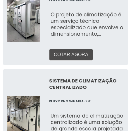
FLUXO ENGENHARIA
/ GO
processos industriais, o foco
aqui é a experiência
O projeto de climatização é
humana.
um serviço técnico
especializado que envolve o
dimensionamento,
especificação e elaboração
de plantas e memoriais
para sistemas de
COTAR AGORA
aquecimento, ventilação e
ar condicionado (HVAC). O
objetivo é garantir o
conforto térmico, a
SISTEMA DE CLIMATIZAÇÃO
qualidade do ar interior e a
CENTRALIZADO
eficiência energética do
ambiente, considerando
FLUXO ENGENHARIA
/ GO
suas características, uso e
a legislação vigente.
Um sistema de climatização
centralizado é uma solução
de grande escala projetada