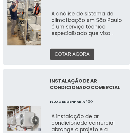
suas características, uso e
a legislação vigente.
A análise de sistema de
climatização em São Paulo
é um serviço técnico
especializado que visa
avaliar a performance,
eficiência e adequação de
sistemas de aquecimento,
COTAR AGORA
ventilação e ar
condicionado (HVAC) em
ambientes comerciais,
industriais e corporativos.
INSTALAÇÃO DE AR
Este serviço detalhado
CONDICIONADO COMERCIAL
identifica pontos de
melhoria, otimização de
FLUXO ENGENHARIA
/ GO
custos e conformidade com
normas.
A instalação de ar
condicionado comercial
abrange o projeto e a