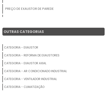
PREÇO DE EXAUSTOR DE PAREDE
EMPRESA DE EXAUSTOR COMERCIAL
EXAUSTOR EOLICO PARA GALPÃO
OUTRAS CATEGORIAS
EXAUSTOR DE FUMOS
CATEGORIA - EXAUSTOR
PREÇO DE EXAUSTOR DE COZINHA
CATEGORIA - REFORMA DE EXAUSTORES
EXAUSTOR INDUSTRIAL CENTRÍFUGO
CATEGORIA - EXAUSTOR AXIAL
CATEGORIA - AR CONDICIONADO INDUSTRIAL
VENTILADOR INDUSTRIAL CENTRÍFUGO
CATEGORIA - VENTILADOR INDUSTRIAL
SISTEMA DE EXAUSTÃO DE GASES
CATEGORIA - CLIMATIZAÇÃO
EXAUSTOR DE ALTA ROTAÇÃO
EXAUSTOR DE COZINHA INDUSTRIAL PREÇO