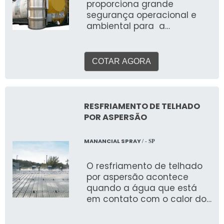
proporciona grande
segurança operacional e
ambiental para a
realização de processos
que liberam gases tóxicos
ou perigosos. Logo, esse
COTAR AGORA
sistema pode estar
presentes em ETA’s, ETE’s e
até em indústrias.
Informações relevantes do
RESFRIAMENTO DE TELHADO
sistema O sistema ainda é
POR ASPERSÃO
conhecido como lavadores
de gases. O uso acontece
MANANCIAL SPRAY
/ - SP
nas mais diversas situações
de emergência, como o
O resfriamento de telhado
vazamento de gases
por aspersão acontece
tóxicos, como o gás cloro
quando a água que está
utilizado no tratamento de
em contato com o calor do
água. Além disso esse tipo
telhado evapora, e passa
de sistema pode ser
do estado líquido para o