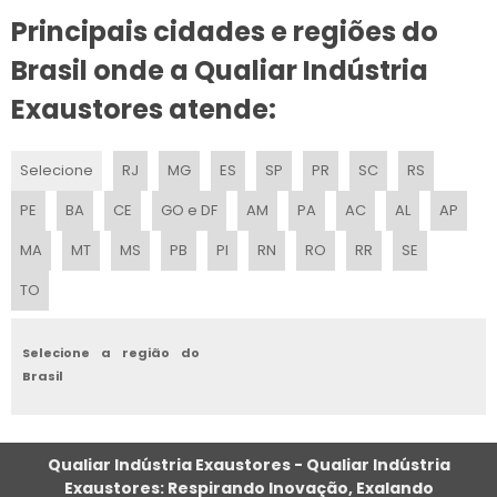
Principais cidades e regiões do
EXAUSTOR ALTA VAZÃO 40CM
Brasil onde a Qualiar Indústria
VENTILADOR CENTRÍFUGO INDUSTRIAL
Exaustores atende:
EXAUSTOR PARA CHAMINÉ
Selecione
RJ
MG
ES
SP
PR
SC
RS
EMPRESAS DE VENTILAÇÃO E EXAUSTÃO
PE
BA
CE
GO e DF
AM
PA
AC
AL
AP
EXAUSTOR INDUSTRIAL PARA COZINHA
MA
MT
MS
PB
PI
RN
RO
RR
SE
TO
EXAUSTOR CENTRÍFUGO
EXAUSTOR CENTRÍFUGO EM POLIPROPILENO
Selecione a região do
Brasil
LOCAÇÃO DE EXAUSTOR CENTRÍFUGO
EMPRESA DE EXAUSTOR
Qualiar Indústria Exaustores - Qualiar Indústria
Exaustores: Respirando Inovação, Exalando
EXAUSTÃO INDUSTRIAL