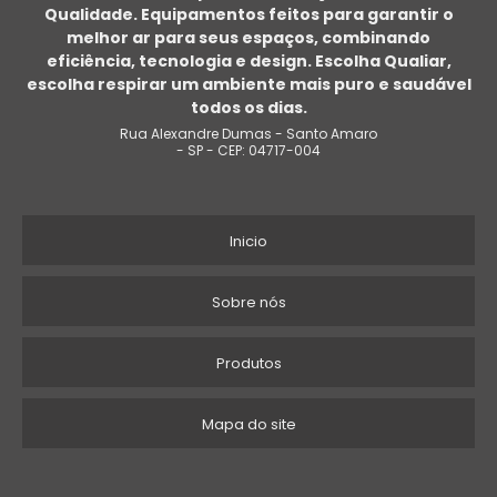
Qualidade. Equipamentos feitos para garantir o
melhor ar para seus espaços, combinando
EXAUSTOR PARA TELHADO
eficiência, tecnologia e design. Escolha Qualiar,
escolha respirar um ambiente mais puro e saudável
EXAUSTOR CENTRÍFUGO MONOFÁSICO
todos os dias.
Rua Alexandre Dumas - Santo Amaro
EXAUSTOR CENTRÍFUGO RADIAL
- SP - CEP: 04717-004
EXAUSTOR DE PAREDE
Inicio
EXAUSTOR PARA TRABALHO EM ESPAÇO CONFINADO
EXAUSTOR DE CHURRASQUEIRA
Sobre nós
EXAUSTOR CENTRÍFUGO VENDA
Produtos
EXAUSTOR COM FILTRO
Mapa do site
SISTEMA DE EXAUSTÃO INDUSTRIAL PREÇO
EXAUSTOR INDUSTRIAL PREÇO