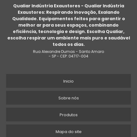
Qualiar Indústria Exaustores - Qualiar Indústria
Exaustores: Respirando Inovação, Exalando
SISTEMA DE VENTILAÇÃO E EXAUSTÃO INDUSTRIAL
Qualidade. Equipamentos feitos para garantir o
melhor ar para seus espaços, combinando
EXAUSTOR EÓLICO PARA TELHADO
eficiência, tecnologia e design. Escolha Qualiar,
escolha respirar um ambiente mais puro e saudável
EXAUSTOR DE AR
todos os dias.
Rua Alexandre Dumas - Santo Amaro
COMPRAR EXAUSTOR DE COZINHA
- SP - CEP: 04717-004
EXAUSTOR PARA TELHADO
Inicio
FABRICANTE DE VENTILADOR CENTRÍFUGO
EXAUSTOR DE GASES
Sobre nós
LOCAÇÃO DE EXAUSTOR FAN COOLER
Produtos
EXAUSTOR PARA FOGÃO INDUSTRIAL
Mapa do site