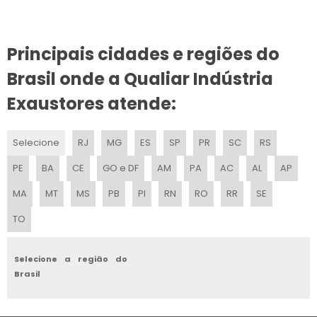
INSUFLADOR EXAUSTOR PARA ESPAÇO CONFINADO
Principais cidades e regiões do
EXAUSTOR INDUSTRIAL 30CM 220V
Brasil onde a Qualiar Indústria
SISTEMAS DE EXAUSTÃO E VENTILAÇÃO
Exaustores atende:
EXAUSTOR INOX
Selecione
RJ
MG
ES
SP
PR
SC
RS
EXAUSTOR DE PAREDE PARA COZINHA
PE
BA
CE
GO e DF
AM
PA
AC
AL
AP
EXAUSTOR DE AR INDUSTRIAL
MA
MT
MS
PB
PI
RN
RO
RR
SE
TO
EXAUSTOR DE FUMOS
PREÇO DE EXAUSTOR DE PAREDE
Selecione a região do
Brasil
LOCAÇÃO DE EXAUSTOR DE FUMO E FUMAÇA DE SOLDA
EXAUSTOR INDUSTRIAL PARA COZINHA