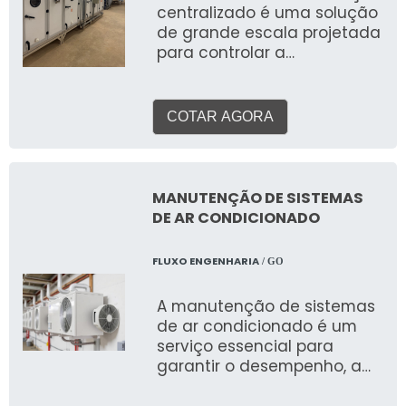
centralizado é uma solução
de grande escala projetada
para controlar a
temperatura, umidade,
ventilação e qualidade do
ar em múltiplos ambientes
COTAR AGORA
de uma edificação ou
complexo, utilizando uma
única unidade principal ou
um conjunto de unidades
MANUTENÇÃO DE SISTEMAS
interligadas. Diferente dos
DE AR CONDICIONADO
sistemas individuais (como
splits), o ar condicionado
FLUXO ENGENHARIA
/ GO
central distribui o ar tratado
por meio de uma rede de
A manutenção de sistemas
dutos para diversas zonas,
de ar condicionado é um
garantindo uma
serviço essencial para
climatização uniforme e
garantir o desempenho, a
eficiente em grandes
eficiência energética, a
espaços.
qualidade do ar e a