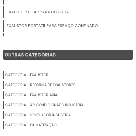
EXAUSTOR DE AR PARA COZINHA
EXAUSTOR PORTÁTIL PARA ESPAÇO CONFINADO
SISTEMAS DE VENTILAÇÃO E EXAUSTÃO
EXAUSTOR PARA LABORATORIO
OUTRAS CATEGORIAS
EXAUSTOR CENTRÍFUGO DE TELHADO
CATEGORIA - EXAUSTOR
EXAUSTOR INDUSTRIAL MONOFÁSICO
CATEGORIA - REFORMA DE EXAUSTORES
EXAUSTOR INDUSTRIAL PESADO
CATEGORIA - EXAUSTOR AXIAL
CATEGORIA - AR CONDICIONADO INDUSTRIAL
EXAUSTOR PARA CABINE DE PINTURA
CATEGORIA - VENTILADOR INDUSTRIAL
EXAUSTOR INDUSTRIAL 60CM
CATEGORIA - CLIMATIZAÇÃO
EXAUSTOR PARA COZINHA INOX