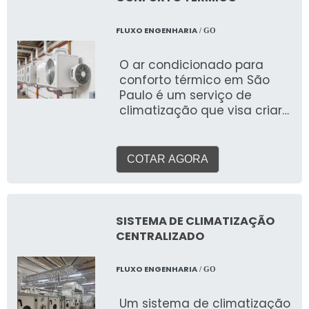
Brasil. Essa solução
completa pode incluir desde
FLUXO ENGENHARIA
/ GO
câmeras de vigilância
(CFTV), alarmes
O ar condicionado para
monitorados, controle de
conforto térmico em São
acesso (biometria,
Paulo é um serviço de
catracas), cercas elétricas,
climatização que visa criar
até sistemas de detecção e
e manter um ambiente
combate a incêndio.
interno com temperatura,
umidade e qualidade do ar
COTAR AGORA
ideais, proporcionando
bem-estar e produtividade
para pessoas em
residências, escritórios, lojas
SISTEMA DE CLIMATIZAÇÃO
e outros espaços. Ao
CENTRALIZADO
contrário de sistemas para
processos industriais, o foco
FLUXO ENGENHARIA
/ GO
aqui é a experiência
humana.
Um sistema de climatização