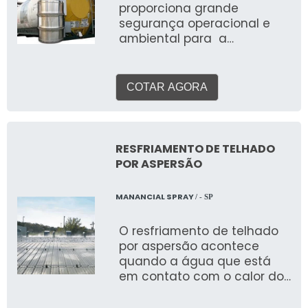
proporciona grande
segurança operacional e
ambiental para a
realização de processos
que liberam gases tóxicos
ou perigosos. Logo, esse
COTAR AGORA
sistema pode estar
presentes em ETA’s, ETE’s e
até em indústrias.
Informações relevantes do
RESFRIAMENTO DE TELHADO
sistema O sistema ainda é
POR ASPERSÃO
conhecido como lavadores
de gases. O uso acontece
MANANCIAL SPRAY
/ - SP
nas mais diversas situações
de emergência, como o
O resfriamento de telhado
vazamento de gases
por aspersão acontece
tóxicos, como o gás cloro
quando a água que está
utilizado no tratamento de
em contato com o calor do
água. Além disso esse tipo
telhado evapora, e passa
de sistema pode ser
do estado líquido para o