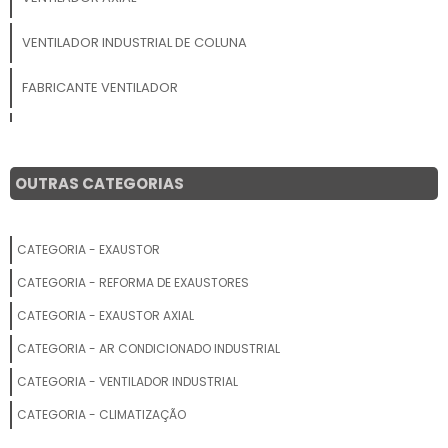
VENTILADOR INDUSTRIAL DE COLUNA
FABRICANTE VENTILADOR
VENTILADOR CLIMATIZADOR NEBULIZADOR ASPERSOR DE ÁGUA
VENTILADOR COMERCIAL
OUTRAS CATEGORIAS
FABRICANTES DE VENTILADORES INDUSTRIAIS
CATEGORIA - EXAUSTOR
VENDA DE VENTILADORES
CATEGORIA - REFORMA DE EXAUSTORES
VENTILADOR INDUSTRIAL
CATEGORIA - EXAUSTOR AXIAL
CATEGORIA - AR CONDICIONADO INDUSTRIAL
PREÇO VENTILADOR UMIDIFICADOR CLIMATIZADOR
CATEGORIA - VENTILADOR INDUSTRIAL
VENTILADOR COM ÁGUA
CATEGORIA - CLIMATIZAÇÃO
COMPRAR VENTILADOR COM CLIMATIZADOR