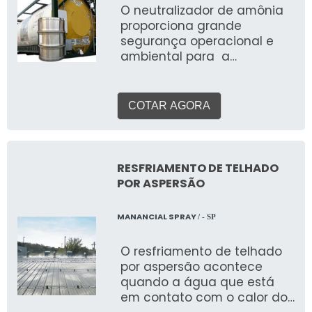
O neutralizador de amônia
proporciona grande
segurança operacional e
ambiental para a
realização de processos
que liberam gases tóxicos
ou perigosos. Logo, esse
COTAR AGORA
sistema pode estar
presentes em ETA’s, ETE’s e
até em indústrias.
Informações relevantes do
RESFRIAMENTO DE TELHADO
sistema O sistema ainda é
POR ASPERSÃO
conhecido como lavadores
de gases. O uso acontece
MANANCIAL SPRAY
/ - SP
nas mais diversas situações
de emergência, como o
O resfriamento de telhado
vazamento de gases
por aspersão acontece
tóxicos, como o gás cloro
quando a água que está
utilizado no tratamento de
em contato com o calor do
água. Além disso esse tipo