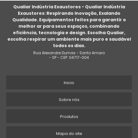
VENTILADOR CENTRÍFUGO
Qualiar Indústria Exaustores - Qualiar Indústria
Exaustores: Respirando Inovação, Exalando
VENTILADOR CLIMATIZADOR UMIDIFICADOR PAREDE INDUSTRIAL
Qualidade. Equipamentos feitos para garantir o
melhor ar para seus espaços, combinando
VENTILADOR CLIMATIZADOR DE COLUNA
eficiência, tecnologia e design. Escolha Qualiar,
escolha respirar um ambiente mais puro e saudável
VENTILADOR CLIMATIZADOR UMIDIFICADOR INDUSTRIAL
todos os dias.
Rua Alexandre Dumas - Santo Amaro
VENTILADOR DE COLUNA INDUSTRIAL
- SP - CEP: 04717-004
PREÇO VENTILADOR COM UMIDIFICADOR
Inicio
VENTILADOR UMIDIFICADOR INDUSTRIAL
PREÇO DE CLIMATIZADOR COM NÉVOA
Sobre nós
ONDE COMPRAR VENTILADOR CLIMATIZADOR
Produtos
VENTILADOR DE PAREDE
Mapa do site