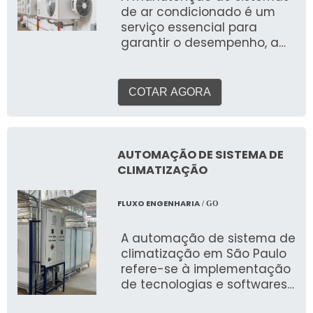
de ar condicionado é um
serviço essencial para
garantir o desempenho, a
eficiência energética, a
qualidade do ar e a
longevidade dos
COTAR AGORA
equipamentos em qualquer
tipo de ambiente, seja ele
residencial, comercial ou
industrial. Mais do que um
AUTOMAÇÃO DE SISTEMA DE
mero reparo, a manutenção
CLIMATIZAÇÃO
é uma prática estratégica
que previne problemas,
FLUXO ENGENHARIA
/ GO
otimiza o funcionamento e
assegura a conformidade
A automação de sistema de
com as normas regulatórias
climatização em São Paulo
em todo o Brasil.
refere-se à implementação
de tecnologias e softwares
que permitem o controle