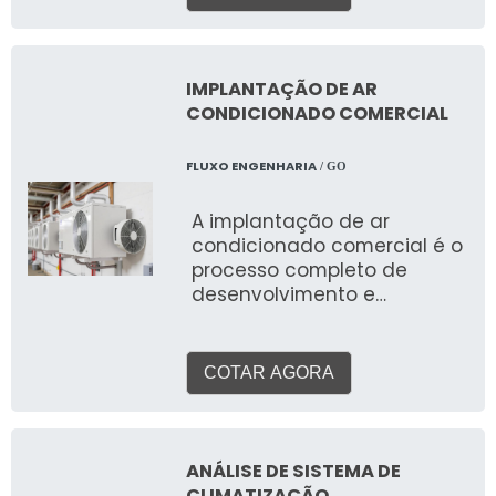
aquecimento, ventilação e
ar condicionado (HVAC). O
objetivo é garantir o
conforto térmico, a
IMPLANTAÇÃO DE AR
qualidade do ar interior e a
CONDICIONADO COMERCIAL
eficiência energética do
ambiente, considerando
FLUXO ENGENHARIA
/ GO
suas características, uso e
a legislação vigente.
A implantação de ar
condicionado comercial é o
processo completo de
desenvolvimento e
execução de um sistema de
climatização para
ambientes empresariais.
COTAR AGORA
Abrange desde a análise da
necessidade, projeto,
seleção de equipamentos
(VRF, Splitão, Chiller),
ANÁLISE DE SISTEMA DE
instalação da infraestrutura
CLIMATIZAÇÃO