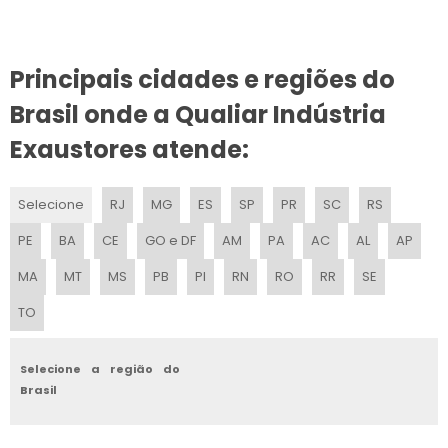
VENTILADOR DE COLUNA
Principais cidades e regiões do
VENTILADOR PEDESTAL
Brasil onde a Qualiar Indústria
VENTILADOR GIGANTE
Exaustores atende:
VENTILADOR DE PAREDE INDUSTRIAL
Selecione
RJ
MG
ES
SP
PR
SC
RS
VENTILADOR INDUSTRIAL DE CHÃO
PE
BA
CE
GO e DF
AM
PA
AC
AL
AP
VENTILADOR COM NÉVOA DE ÁGUA PREÇO
MA
MT
MS
PB
PI
RN
RO
RR
SE
TO
VENTILADOR INDUSTRIAL GRANDE
VENTILADOR INDUSTRIAL COM ÁGUA
Selecione a região do
Brasil
EMPRESA DE VENTILADOR CLIMATIZADOR INDUSTRIAL