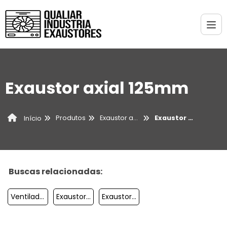
Exaustor axial 125mm
Produtos
Exaustor axial
Exaustor axial 125mm
Início
Buscas relacionadas:
Ventilador Axial Preço
Exaustores Axiais E Centrífugos
Exaustor Axial Industrial