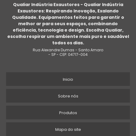
Qualiar Indústria Exaustores - Qualiar Indústria
Exaustores: Respirando Inovação, Exalando
VENTILADOR AXIAL GRANDE
Qualidade. Equipamentos feitos para garantir o
melhor ar para seus espaços, combinando
EXAUSTOR AXIAL RESIDENCIAL
eficiência, tecnologia e design. Escolha Qualiar,
escolha respirar um ambiente mais puro e saudável
EXAUSTOR AXIAL 250MM
todos os dias.
Rua Alexandre Dumas - Santo Amaro
EXAUSTOR AXIAL DE PAREDE
- SP - CEP: 04717-004
EXAUSTOR AXIAL MONOFÁSICO
Inicio
EXAUSTOR AXIAL 30 CM
VENTILADOR AXIAL PARA DUTOS
Sobre nós
EXAUSTOR AXIAL QUADRADO
Produtos
FABRICANTE DE VENTILADOR AXIAL
Mapa do site
VENTILADORES AXIAIS E CENTRÍFUGOS