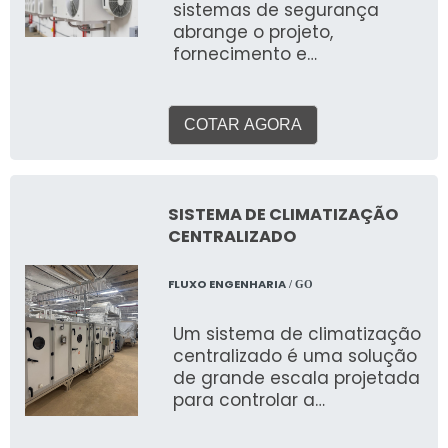
sistemas de segurança
abrange o projeto,
fornecimento e
implementação de um
conjunto integrado de
tecnologias e
COTAR AGORA
equipamentos para
proteger pessoas, ativos e
informações em ambientes
comerciais, industriais e
SISTEMA DE CLIMATIZAÇÃO
corporativos por todo o
CENTRALIZADO
Brasil. Essa solução
completa pode incluir desde
FLUXO ENGENHARIA
/ GO
câmeras de vigilância
(CFTV), alarmes
Um sistema de climatização
monitorados, controle de
centralizado é uma solução
acesso (biometria,
de grande escala projetada
catracas), cercas elétricas,
para controlar a
até sistemas de detecção e
temperatura, umidade,
combate a incêndio.
ventilação e qualidade do