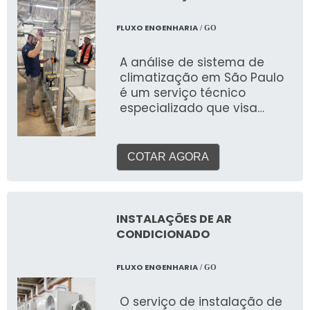
operação para alcançar o
máximo conforto, eficiência
FLUXO ENGENHARIA
/ GO
energética e qualidade do
ar
A análise de sistema de
climatização em São Paulo
é um serviço técnico
especializado que visa
avaliar a performance,
eficiência e adequação de
sistemas de aquecimento,
COTAR AGORA
ventilação e ar
condicionado (HVAC) em
ambientes comerciais,
industriais e corporativos.
INSTALAÇÕES DE AR
Este serviço detalhado
CONDICIONADO
identifica pontos de
melhoria, otimização de
FLUXO ENGENHARIA
/ GO
custos e conformidade com
normas.
O serviço de instalação de