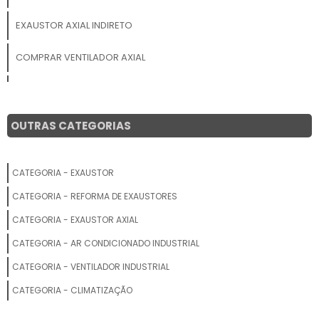
EXAUSTOR AXIAL INDIRETO
COMPRAR VENTILADOR AXIAL
EXAUSTOR AXIAL 500MM
EXAUSTORES AXIAIS E CENTRÍFUGOS
OUTRAS CATEGORIAS
EXAUSTOR AXIAL INDUSTRIAL VALOR
CATEGORIA - EXAUSTOR
VENTILADOR AXIAL PREÇO
CATEGORIA - REFORMA DE EXAUSTORES
VENTILADORES AXIAIS INDUSTRIAIS
CATEGORIA - EXAUSTOR AXIAL
CATEGORIA - AR CONDICIONADO INDUSTRIAL
HÉLICE EXAUSTOR AXIAL
CATEGORIA - VENTILADOR INDUSTRIAL
EXAUSTOR AXIAL DE PAREDE PREÇO
CATEGORIA - CLIMATIZAÇÃO
EXAUSTOR AXIAL 400MM