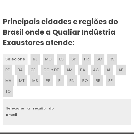
EXAUSTOR AXIAL PARA COZINHA
Principais cidades e regiões do
EXAUSTOR AXIAL INDUSTRIAL PREÇO
Brasil onde a Qualiar Indústria
EXAUSTOR AXIAL VENTISILVA
Exaustores atende:
EXAUSTOR AXIAL
Selecione
RJ
MG
ES
SP
PR
SC
RS
EXAUSTOR AXIAL COM TRANSMISSÃO
PE
BA
CE
GO e DF
AM
PA
AC
AL
AP
LOCAÇÃO DE EXAUSTOR AXIAL
MA
MT
MS
PB
PI
RN
RO
RR
SE
TO
EXAUSTOR AXIAL PARA TELHADO
EXAUSTOR AXIAL 600MM
Selecione a região do
Brasil
EXAUSTOR CENTRÍFUGO INDUSTRIAL USADO
EXAUSTOR AXIAL TRIFÁSICO