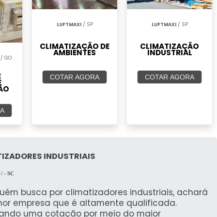
LUFTMAXI
/ SP
LUFTMAXI
/ SP
CLIMATIZAÇÃO DE
CLIMATIZAÇÃO
AMBIENTES
INDUSTRIAL
/ GO
E
COTAR AGORA
COTAR AGORA
E
ÃO
A
IZADORES INDUSTRIAIS
I
/ - SC
uém busca por climatizadores industriais, achará
hor empresa que é altamente qualificada.
rando uma cotação por meio do maior