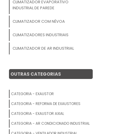
CLIMATIZADOR EVAPORATIVO
INDUSTRIAL DE PAREDE
CLIMATIZADOR COM NÉVOA
CLIMATIZADORES INDUSTRIAIS
CLIMATIZADOR DE AR INDUSTRIAL
CLIMATIZADOR DE PAINEL ELÉTRICO
OUTRAS CATEGORIAS
HVAC INDUSTRIAL
CLIMATIZADOR DE AR INDUSTRIAL DE
CATEGORIA - EXAUSTOR
PAREDE
CATEGORIA - REFORMA DE EXAUSTORES
CLIMATIZADOR PORTÁTIL INDUSTRIAL
CATEGORIA - EXAUSTOR AXIAL
CLIMATIZADOR DE AMBIENTES
CATEGORIA - AR CONDICIONADO INDUSTRIAL
CATEGORIA - VENTILADOR INDUSTRIAL