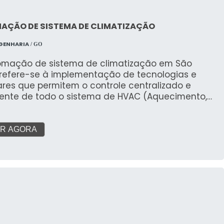
tividade elevada, melhoria da qualidade do ar e
zação do consumo de energia, criando um
nte ideal para operações comerciais.
AÇÃO DE SISTEMA DE CLIMATIZAÇÃO
GENHARIA
/ GO
omação de sistema de climatização em São
 refere-se à implementação de tecnologias e
res que permitem o controle centralizado e
igente de todo o sistema de HVAC (Aquecimento,
lação e Ar Condicionado) de uma edificação. Essa
ação vai além do simples liga/desliga,
zando a operação para alcançar o máximo
R AGORA
to, eficiência energética e qualidade do ar