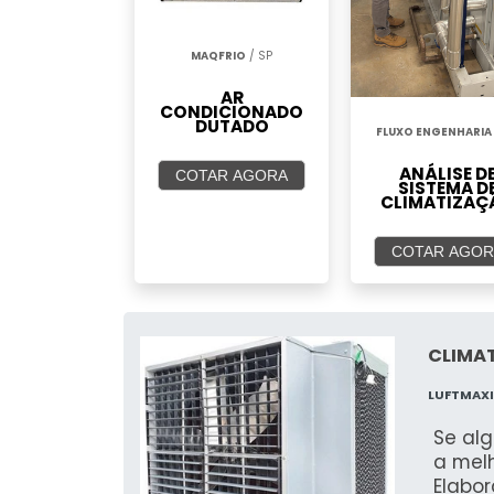
MAQFRIO
/ SP
AR
CONDICIONADO
DUTADO
FLUXO ENGENHARIA
ANÁLISE D
COTAR AGORA
SISTEMA D
CLIMATIZAÇ
COTAR AGOR
CLIMAT
LUFTMAX
Se alg
a mel
Elabo