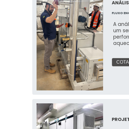
ANÁLIS
FLUXO EN
A aná
um ser
perfo
aquec
ambien
serviç
otimi
COTA
PROJE