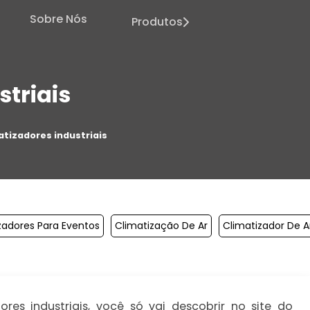
Sobre Nós
Produtos
striais
atizadores industriais
zadores Para Eventos
Climatização De Ar
Climatizador De A
es industriais, você só vai descobrir no site do