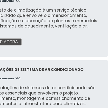
GENHARIA
/ GO
eto de climatização é um serviço técnico
ializado que envolve o dimensionamento,
ificação e elaboração de plantas e memoriais
sistemas de aquecimento, ventilação e ar
ionado (HVAC). O objetivo é garantir o conforto
o, a qualidade do ar interior e a eficiência
ética do ambiente, considerando suas
R AGORA
erísticas, uso e a legislação vigente.
AÇÕES DE SISTEMA DE AR CONDICIONADO
GENHARIA
/ GO
stalações de sistemas de ar condicionado são
os essenciais que envolvem o projeto,
cimento, montagem e comissionamento de
mentos e infraestrutura para climatizar