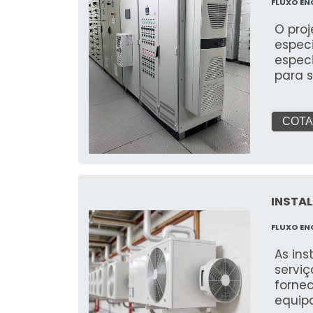
FLUXO EN
O proj
espec
espec
para 
condic
térmic
energ
COTA
caract
INSTAL
FLUXO EN
As in
serviç
forne
equipa