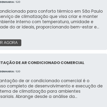
GENHARIA
/ GO
condicionado para conforto térmico em São Paulo
erviço de climatização que visa criar e manter
biente interno com temperatura, umidade e
dade do ar ideais, proporcionando bem-estar e
ividade para pessoas em residências, escritórios,
e outros espaços. Ao contrário de sistemas para
sos industriais, o foco aqui é a experiência
R AGORA
na.
NTAÇÃO DE AR CONDICIONADO COMERCIAL
GENHARIA
/ GO
lantação de ar condicionado comercial é o
sso completo de desenvolvimento e execução de
stema de climatização para ambientes
sariais. Abrange desde a análise da
idade, projeto, seleção de equipamentos (VRF,