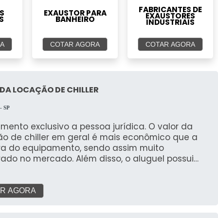
FABRICANTES DE
S
EXAUSTOR PARA
EXAUSTORES
S
BANHEIRO
INDUSTRIAIS
A
COTAR AGORA
COTAR AGORA
DA LOCAÇÃO DE CHILLER
 - SP
ento exclusivo a pessoa jurídica. O valor da
ão de chiller em geral é mais econômico que a
a do equipamento, sendo assim muito
ado no mercado. Além disso, o aluguel possui
 Não necessita de gastos com a
 custos; Maior produtividade;
is informações sobre os chillers
R AGORA
ller é um equipamento que funciona em geral da
nte forma, a água passa através do aparelho,