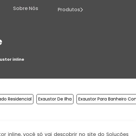
Sobre Nós
Produtos
e
ustor inline
ado Residencial
Exaustor De Ilha
Exaustor Para Banheiro Co
r inline, você só vai descobrir no site do Soluções