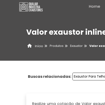
Home
Valor exaustor inlin
Produtos
Exaustor
Valor exa
Início
Buscas relacionadas:
Exaustor Para Telh
Realize uma cotação de Valor exausto