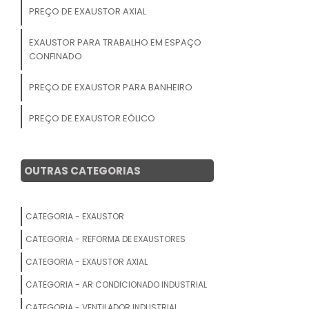
PREÇO DE EXAUSTOR AXIAL
EXAUSTOR PARA TRABALHO EM ESPAÇO
CONFINADO
PREÇO DE EXAUSTOR PARA BANHEIRO
PREÇO DE EXAUSTOR EÓLICO
LOCAÇÃO DE EXAUSTOR CENTRÍFUGO
OUTRAS CATEGORIAS
EXAUSTOR PARA CABINE DE PINTURA
LOCAÇÃO DE EXAUSTOR FAN COOLER
CATEGORIA - EXAUSTOR
CATEGORIA - REFORMA DE EXAUSTORES
EXAUSTOR DE AR
CATEGORIA - EXAUSTOR AXIAL
EXAUSTOR CENTRÍFUGO INDUSTRIAL
CATEGORIA - AR CONDICIONADO INDUSTRIAL
RADIAL
CATEGORIA - VENTILADOR INDUSTRIAL