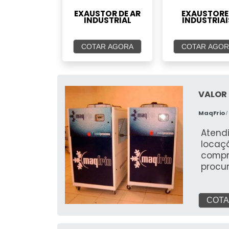
EXAUSTOR DE AR
EXAUSTORE
INDUSTRIAL
INDUSTRIAI
COTAR AGORA
COTAR AGOR
VALOR 
MaqFrio
/
Atendim
locaç
compr
procur
vantagens como:
manutenção; Economia de
Dentre outros. Saiba ma
COTA
O chi
segui