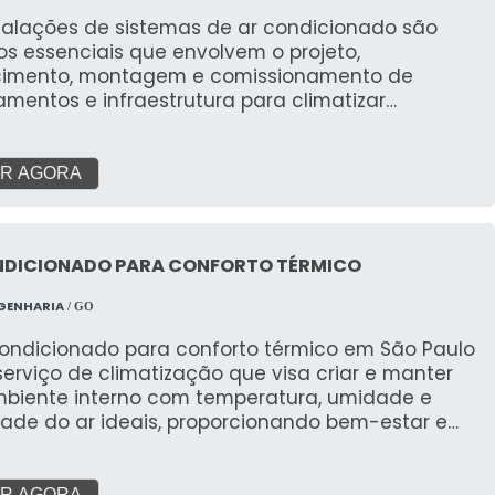
stalações de sistemas de ar condicionado são
os essenciais que envolvem o projeto,
cimento, montagem e comissionamento de
mentos e infraestrutura para climatizar
tes diversos em todo o território nacional. O
vo é proporcionar conforto térmico, qualidade do
erior (QAI) e eficiência energética, adaptando-se
R AGORA
cessidades específicas de cada local e às
sas normas técnicas e ambientais do Brasil.
NDICIONADO PARA CONFORTO TÉRMICO
GENHARIA
/ GO
condicionado para conforto térmico em São Paulo
erviço de climatização que visa criar e manter
biente interno com temperatura, umidade e
dade do ar ideais, proporcionando bem-estar e
ividade para pessoas em residências, escritórios,
e outros espaços. Ao contrário de sistemas para
R AGORA