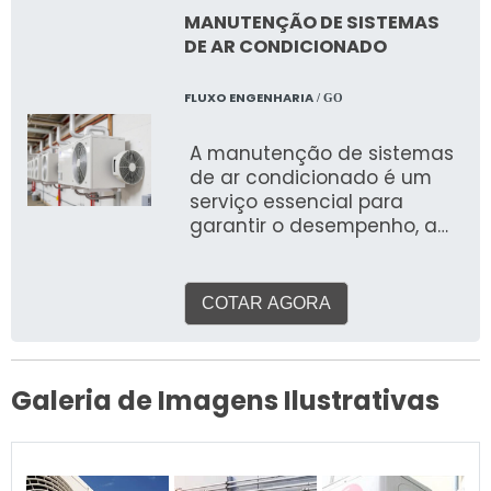
vai além do simples
MANUTENÇÃO DE SISTEMAS
liga/desliga, otimizando a
DE AR CONDICIONADO
operação para alcançar o
máximo conforto, eficiência
FLUXO ENGENHARIA
/ GO
energética e qualidade do
ar
A manutenção de sistemas
de ar condicionado é um
serviço essencial para
garantir o desempenho, a
eficiência energética, a
qualidade do ar e a
longevidade dos
COTAR AGORA
equipamentos em qualquer
tipo de ambiente, seja ele
residencial, comercial ou
industrial. Mais do que um
Galeria de Imagens Ilustrativas
mero reparo, a manutenção
é uma prática estratégica
que previne problemas,
otimiza o funcionamento e