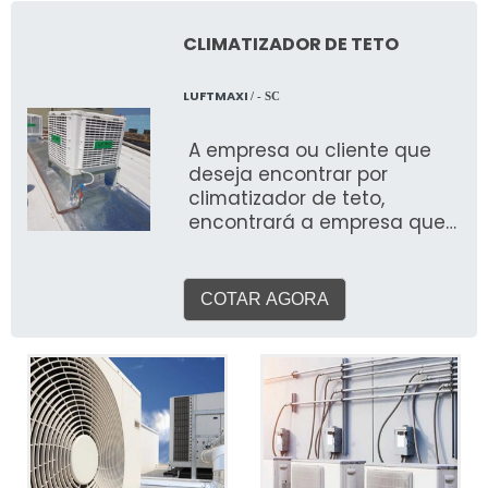
CLIMATIZADOR DE TETO
LUFTMAXI
/ - SC
A empresa ou cliente que
deseja encontrar por
climatizador de teto,
encontrará a empresa que
é líder do mercado.
Solicitando uma cotação no
marketplace Soluções
COTAR AGORA
Industriais e descobrindo a
melhor referência do
mercado. Com a equipe da
Luftmaxi conseguirá
precisão com assessoria
técnica especializada. MAIS
DETALHES IMPORTANTES
SOBRE O PRODUTO O