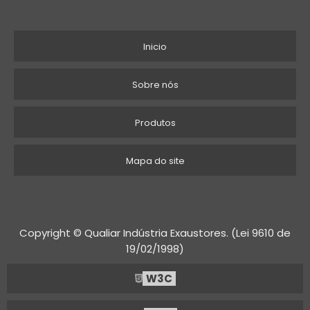
CLIMATIZAÇÃO DE AR
Inicio
CLIMATIZADOR DE AR EVAPORATIVO INDUSTRIAL
CLIMATIZADOR PORTATIL COM AGUA
Sobre nós
CLIMATIZADOR EVAPORATIVO 110V
Produtos
CLIMATIZAÇÃO PARA ELETROCENTROS
Mapa do site
ALUGUEL DE CLIMATIZADORES
CLIMATIZADOR VENTILADOR UMIDIFICADOR DE AR
Copyright © Qualiar Indústria Exaustores. (Lei 9610 de
CLIMATIZADOR DE AR
19/02/1998)
CLIMATIZADOR EVAPORATIVO PREÇO
W3C
CLIMATIZADOR GRANDE PORTÁTIL