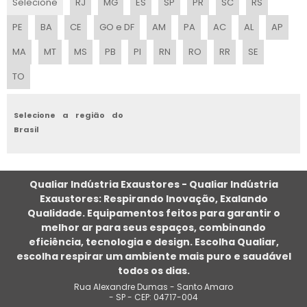
Selecione
RJ
MG
ES
SP
PR
SC
RS
CLIMATIZADOR DE TETO
PE
BA
CE
GO e DF
AM
PA
AC
AL
AP
CLIMATIZADOR PORTÁTIL INDUSTRIAL
MA
MT
MS
PB
PI
RN
RO
RR
SE
TO
SISTEMA DE CLIMATIZAÇÃO INDUSTRIAL
CLIMATIZADOR EVAPORATIVO
Selecione a região do
Brasil
SERVIÇO DE CLIMATIZAÇÃO
CLIMATIZADOR DE PAREDE PEQUENO
Qualiar Indústria Exaustores - Qualiar Indústria
Exaustores: Respirando Inovação, Exalando
CLIMATIZADOR COM VENTILADOR
Qualidade. Equipamentos feitos para garantir o
melhor ar para seus espaços, combinando
PROJETO DE CLIMATIZAÇÃO INDUSTRIAL
eficiência, tecnologia e design. Escolha Qualiar,
escolha respirar um ambiente mais puro e saudável
CLIMATIZADOR EVAPORATIVO TIPO INDUSTRIAL
todos os dias.
Rua Alexandre Dumas - Santo Amaro
CLIMATIZAÇÃO AMBIENTE
- SP - CEP: 04717-004