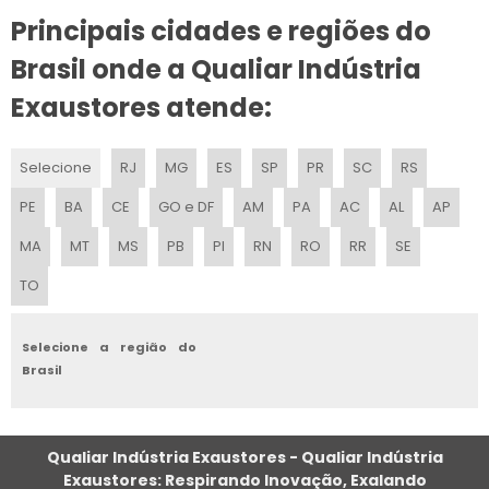
Principais cidades e regiões do
EXAUSTOR AXIAL FABRICANTE
Brasil onde a Qualiar Indústria
EXAUSTOR AXIAL VENTISILVA
Exaustores atende:
EXAUSTOR AXIAL VALOR
Selecione
RJ
MG
ES
SP
PR
SC
RS
EXAUSTOR AXIAL PARA COZINHA INDUSTRIAL
PE
BA
CE
GO e DF
AM
PA
AC
AL
AP
EXAUSTOR INDUSTRIAL AXIAL
MA
MT
MS
PB
PI
RN
RO
RR
SE
TO
VENTILADOR EXAUSTOR AXIAL
EXAUSTOR AXIAL MONOFÁSICO
Selecione a região do
Brasil
VENTILADOR AXIAL EXAUSTOR
LOCAÇÃO DE EXAUSTOR AXIAL
Qualiar Indústria Exaustores - Qualiar Indústria
Exaustores: Respirando Inovação, Exalando
EXAUSTOR AXIAL QUANTO CUSTA