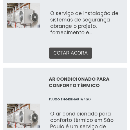
aqui é a experiência
humana.
O serviço de instalação de
sistemas de segurança
abrange o projeto,
fornecimento e
implementação de um
conjunto integrado de
tecnologias e
COTAR AGORA
equipamentos para
proteger pessoas, ativos e
informações em ambientes
comerciais, industriais e
AR CONDICIONADO PARA
corporativos por todo o
CONFORTO TÉRMICO
Brasil. Essa solução
completa pode incluir desde
FLUXO ENGENHARIA
/ GO
câmeras de vigilância
(CFTV), alarmes
O ar condicionado para
monitorados, controle de
conforto térmico em São
acesso (biometria,
Paulo é um serviço de
catracas), cercas elétricas,