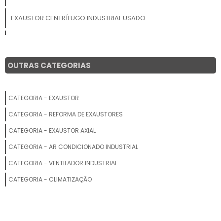
EXAUSTOR CENTRÍFUGO INDUSTRIAL USADO
EXAUSTOR AXIAL PREÇO
EXAUSTOR AXIAL RESIDENCIAL
OUTRAS CATEGORIAS
EXAUSTOR AXIAL ONDE COMPRAR
CATEGORIA - EXAUSTOR
VENTILADORES AXIAIS CENTRÍFUGOS E SIROCCO
CATEGORIA - REFORMA DE EXAUSTORES
EXAUSTOR AXIAL DE PAREDE
CATEGORIA - EXAUSTOR AXIAL
CATEGORIA - AR CONDICIONADO INDUSTRIAL
FABRICANTE DE VENTILADOR AXIAL
CATEGORIA - VENTILADOR INDUSTRIAL
EXAUSTOR INDUSTRIAL RADIAL
CATEGORIA - CLIMATIZAÇÃO
EXAUSTOR AXIAL INDUSTRIAL
EXAUSTOR AXIAL DE PAREDE PREÇO