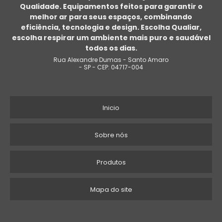
Qualidade. Equipamentos feitos para garantir o
melhor ar para seus espaços, combinando
EXAUSTOR AXIAL COMPRAR
eficiência, tecnologia e design. Escolha Qualiar,
escolha respirar um ambiente mais puro e saudável
EXAUSTOR AXIAL INDUSTRIAL PREÇO
todos os dias.
Rua Alexandre Dumas - Santo Amaro
HÉLICE EXAUSTOR AXIAL
- SP - CEP: 04717-004
EXAUSTOR AXIAL 500MM
Inicio
EXAUSTOR AXIAL 30 CM
VENTILADOR AXIAL GRANDE
Sobre nós
EXAUSTOR AXIAL 200MM
Produtos
EXAUSTOR AXIAL
Mapa do site
COMPRAR VENTILADOR AXIAL
EXAUSTOR AXIAL 20 CM