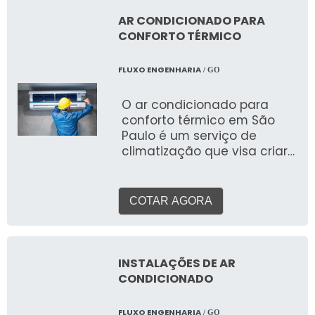
objetivo é garantir o
conforto térmico, a
AR CONDICIONADO PARA
qualidade do ar interior e a
CONFORTO TÉRMICO
eficiência energética do
ambiente, considerando
FLUXO ENGENHARIA
/ GO
suas características, uso e
a legislação vigente.
O ar condicionado para
conforto térmico em São
Paulo é um serviço de
climatização que visa criar
e manter um ambiente
interno com temperatura,
umidade e qualidade do ar
COTAR AGORA
ideais, proporcionando
bem-estar e produtividade
para pessoas em
residências, escritórios, lojas
INSTALAÇÕES DE AR
e outros espaços. Ao
CONDICIONADO
contrário de sistemas para
processos industriais, o foco
FLUXO ENGENHARIA
/ GO