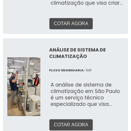
climatização que visa criar
até sistemas de detecção e
e manter um ambiente
combate a incêndio.
interno com temperatura,
umidade e qualidade do ar
COTAR AGORA
ideais, proporcionando
bem-estar e produtividade
para pessoas em
residências, escritórios, lojas
ANÁLISE DE SISTEMA DE
e outros espaços. Ao
CLIMATIZAÇÃO
contrário de sistemas para
processos industriais, o foco
FLUXO ENGENHARIA
/ GO
aqui é a experiência
humana.
A análise de sistema de
climatização em São Paulo
é um serviço técnico
especializado que visa
avaliar a performance,
eficiência e adequação de
sistemas de aquecimento,
COTAR AGORA
ventilação e ar