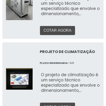
um serviço técnico
específicas de cada local e
especializado que envolve o
às rigorosas normas
dimensionamento,
técnicas e ambientais do
especificação e elaboração
Brasil.
de plantas e memoriais
para sistemas de
COTAR AGORA
aquecimento, ventilação e
ar condicionado (HVAC). O
objetivo é garantir o
conforto térmico, a
PROJETO DE CLIMATIZAÇÃO
qualidade do ar interior e a
eficiência energética do
FLUXO ENGENHARIA
/ GO
ambiente, considerando
suas características, uso e
O projeto de climatização é
a legislação vigente.
um serviço técnico
especializado que envolve o
dimensionamento,
especificação e elaboração
de plantas e memoriais
para sistemas de