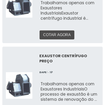
Trabalhamos apenas com
Exaustores
IndustriaisExaustor
centrífugo industrial é
empregado, especialmente,
em sistemas de exaustão e
ventilação que requerem
COTAR AGORA
maior pressão. Tanto
ambientes grande, quanto
os de menor espaço podem
receber a instalação do
EXAUSTOR CENTRÍFUGO
exaustor centrífugo, o
PREÇO
mesmo é adequado a
necessidade do ambiente
DAFE
/ - SP
ao qual será instalado.
Vantagens adicionais
Trabalhamos apenas com
importantes Preço
Exaustores IndustriaisO
acessível; Custo benefício;
processo de exaustão é um
Qualidade e suporte técnico
sistema de renovação do ar
garantido; Entre outras
usado em vários tipos de