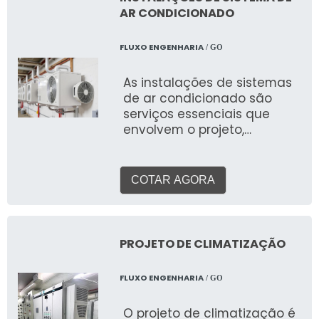
garantir condições ideais
AR CONDICIONADO
para processos industriais e
equipamentos sensíveis, a
FLUXO ENGENHARIA
/ GO
escolha e a correta
instalação de um sistema
As instalações de sistemas
de ar condicionado são
de ar condicionado são
cruciais para a eficiência,
serviços essenciais que
saúde e produtividade.
envolvem o projeto,
fornecimento, montagem e
comissionamento de
equipamentos e
COTAR AGORA
infraestrutura para
climatizar ambientes
diversos em todo o território
nacional. O objetivo é
PROJETO DE CLIMATIZAÇÃO
proporcionar conforto
térmico, qualidade do ar
FLUXO ENGENHARIA
/ GO
interior (QAI) e eficiência
energética, adaptando-se
O projeto de climatização é
às necessidades