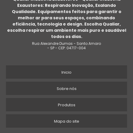
Exaustores: Respirando Inovação, Exalando
EXAUSTOR DE CALOR
Qualidade. Equipamentos feitos para garantir o
melhor ar para seus espaços, combinando
COMPRAR EXAUSTOR DE PAREDE
eficiência, tecnologia e design. Escolha Qualiar,
escolha respirar um ambiente mais puro e saudável
EXAUSTOR PARA CHURRASQUEIRA ALTA TEMPERATURA
todos os dias.
Rua Alexandre Dumas - Santo Amaro
EXAUSTOR PARA TRABALHO EM ESPAÇO CONFINADO
- SP - CEP: 04717-004
EXAUSTOR DE FOGÃO
Inicio
EXAUSTOR CENTRÍFUGO INDUSTRIAL PREÇO
EXAUSTOR PORTÁTIL PREÇO
Sobre nós
EXAUSTOR PARA BANHEIRO SILENCIOSO
Produtos
VALOR EXAUSTOR COMERCIAL
Mapa do site
FABRICANTES DE VENTILADORES CENTRÍFUGOS INDUSTRIAIS