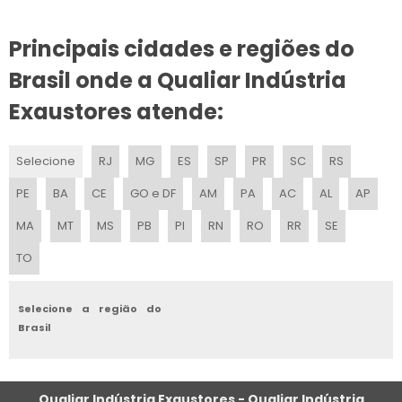
EXAUSTOR COMERCIAL PREÇO
Principais cidades e regiões do
EXAUSTOR DE TELHADO PREÇO
Brasil onde a Qualiar Indústria
EXAUSTOR INDUSTRIAL DE TRANSMISSÃO
Exaustores atende:
EXAUSTOR DE TETO PARA COZINHA
Selecione
RJ
MG
ES
SP
PR
SC
RS
EXAUSTORES CENTRÍFUGOS INDUSTRIAIS
PE
BA
CE
GO e DF
AM
PA
AC
AL
AP
EXAUSTOR PARA LABORATORIO
MA
MT
MS
PB
PI
RN
RO
RR
SE
TO
EXAUSTOR DE COZINHA
EXAUSTOR INDUSTRIAL PARA CHURRASQUEIRA
Selecione a região do
Brasil
EXAUSTOR DE GASES
PREÇO DE EXAUSTOR CENTRÍFUGO
Qualiar Indústria Exaustores - Qualiar Indústria