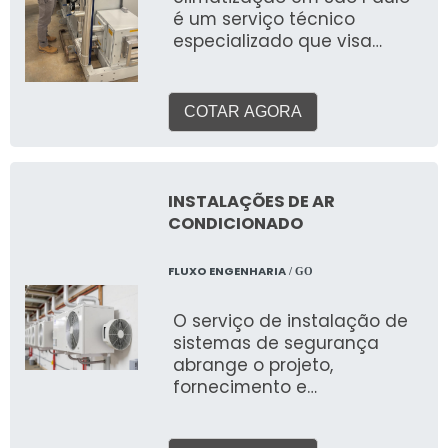
de conforto térmico,
é um serviço técnico
produtividade elevada,
especializado que visa
melhoria da qualidade do
avaliar a performance,
ar e otimização do consumo
eficiência e adequação de
de energia, criando um
sistemas de aquecimento,
ambiente ideal para
COTAR AGORA
ventilação e ar
operações comerciais.
condicionado (HVAC) em
ambientes comerciais,
industriais e corporativos.
INSTALAÇÕES DE AR
Este serviço detalhado
CONDICIONADO
identifica pontos de
melhoria, otimização de
FLUXO ENGENHARIA
/ GO
custos e conformidade com
normas.
O serviço de instalação de
sistemas de segurança
abrange o projeto,
fornecimento e
implementação de um
conjunto integrado de