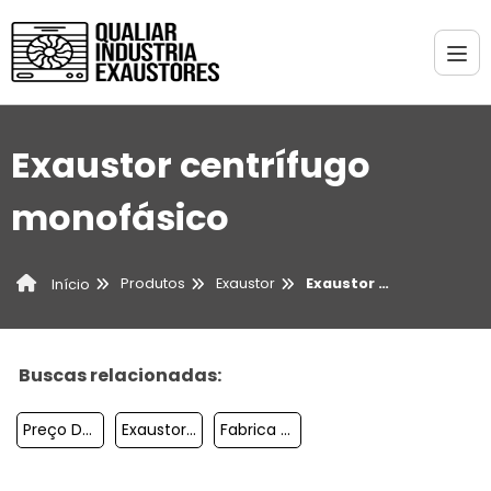
Exaustor centrífugo
monofásico
Produtos
Exaustor
Exaustor centrífugo monofásico
Início
Buscas relacionadas:
Preço De Exaustor De Cozinha
Exaustor Eolico Translucido
Fabrica De Exaustores