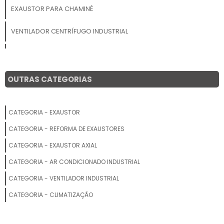
EXAUSTOR PARA CHAMINÉ
VENTILADOR CENTRÍFUGO INDUSTRIAL
EXAUSTOR ELÉTRICO
EXAUSTOR 30 CM
OUTRAS CATEGORIAS
EXAUSTOR DE COZINHA INDUSTRIAL
CATEGORIA - EXAUSTOR
EXAUSTOR PORTÁTIL PARA ESPAÇO CONFINADO
CATEGORIA - REFORMA DE EXAUSTORES
EXAUSTOR VENTILADOR
CATEGORIA - EXAUSTOR AXIAL
CATEGORIA - AR CONDICIONADO INDUSTRIAL
COMPRAR EXAUSTOR DE AR
CATEGORIA - VENTILADOR INDUSTRIAL
EXAUSTOR PARA COZINHA INDUSTRIAL
CATEGORIA - CLIMATIZAÇÃO
INSTALAÇÃO DE EXAUSTOR INDUSTRIAL EM BH