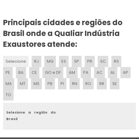
EXAUSTOR EÓLICO PARA TELHADO
Principais cidades e regiões do
EXAUSTOR INDUSTRIAL VALOR
Brasil onde a Qualiar Indústria
EXAUSTOR INDUSTRIAL 60CM
Exaustores atende:
EXAUSTOR DE PAREDE SILENCIOSO
Selecione
RJ
MG
ES
SP
PR
SC
RS
EXAUSTOR REDONDO
PE
BA
CE
GO e DF
AM
PA
AC
AL
AP
EMPRESA DE EXAUSTOR COMERCIAL
MA
MT
MS
PB
PI
RN
RO
RR
SE
TO
EXAUSTOR PARA BANHEIRO COM SENSOR DE PRESENÇA
EXAUSTOR DE AR VALOR
Selecione a região do
Brasil
PREÇO DE EXAUSTOR PARA BANHEIRO
EXAUSTOR INDUSTRIAL DE PAREDE