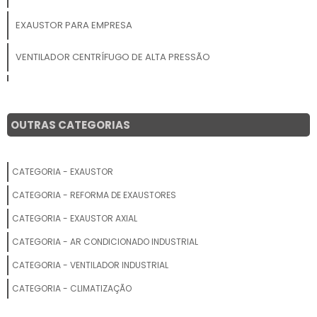
EXAUSTOR PARA EMPRESA
VENTILADOR CENTRÍFUGO DE ALTA PRESSÃO
EXAUSTOR PARA BANHEIRO COM LUMINÁRIA
EXAUSTOR DE COZINHA INDUSTRIAL
OUTRAS CATEGORIAS
EXAUSTOR EOLICO TRANSLUCIDO
CATEGORIA - EXAUSTOR
PREÇO DE EXAUSTOR CENTRÍFUGO
CATEGORIA - REFORMA DE EXAUSTORES
EMPRESAS DE VENTILAÇÃO E EXAUSTÃO
CATEGORIA - EXAUSTOR AXIAL
CATEGORIA - AR CONDICIONADO INDUSTRIAL
EXAUSTOR CENTRÍFUGO PARA LABORATÓRIO
CATEGORIA - VENTILADOR INDUSTRIAL
EXAUSTOR EOLICO INDUSTRIAL
CATEGORIA - CLIMATIZAÇÃO
EXAUSTOR PARA COZINHA INOX