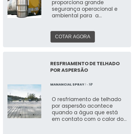
proporciona grande
segurança operacional e
ambiental para a
realização de processos
que liberam gases tóxicos
ou perigosos. Logo, esse
COTAR AGORA
sistema pode estar
presentes em ETA’s, ETE’s e
até em indústrias.
Informações relevantes do
RESFRIAMENTO DE TELHADO
sistema O sistema ainda é
POR ASPERSÃO
conhecido como lavadores
de gases. O uso acontece
MANANCIAL SPRAY
/ - SP
nas mais diversas situações
de emergência, como o
O resfriamento de telhado
vazamento de gases
por aspersão acontece
tóxicos, como o gás cloro
quando a água que está
utilizado no tratamento de
em contato com o calor do
água. Além disso esse tipo
telhado evapora, e passa
de sistema pode ser
do estado líquido para o