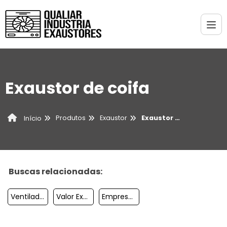
Exaustor de coifa
Produtos
Exaustor
Exaustor de coifa
Início
Buscas relacionadas:
Ventilador Centrífugo De Alta Pressão
Valor Exaustor Comercial
Empresas De Ventilação E Exaustão