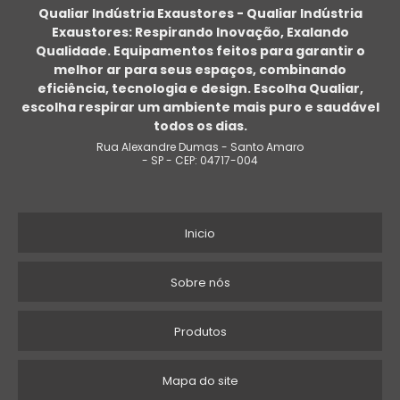
Qualiar Indústria Exaustores - Qualiar Indústria
Exaustores: Respirando Inovação, Exalando
EXAUSTOR SILENCIOSO
Qualidade. Equipamentos feitos para garantir o
melhor ar para seus espaços, combinando
EXAUSTOR DE CHAMINÉ
eficiência, tecnologia e design. Escolha Qualiar,
escolha respirar um ambiente mais puro e saudável
EXAUSTOR INDUSTRIAL DE TETO
todos os dias.
Rua Alexandre Dumas - Santo Amaro
PREÇO DE EXAUSTOR EÓLICO
- SP - CEP: 04717-004
EXAUSTOR DE AR ONDE COMPRAR
Inicio
EXAUSTOR DE FOGÃO
EXAUSTOR DE AR PARA COZINHA
Sobre nós
COMPRAR EXAUSTOR DE PAREDE
Produtos
EXAUSTOR DE CHURRASQUEIRA
Mapa do site
EXAUSTOR CARACOL