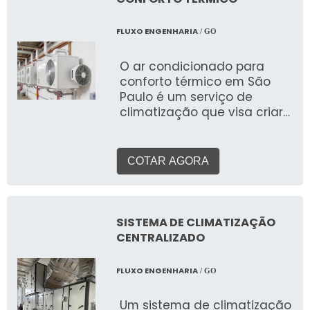
operação para alcançar o
máximo conforto, eficiência
FLUXO ENGENHARIA
/ GO
energética e qualidade do
ar
O ar condicionado para
conforto térmico em São
Paulo é um serviço de
climatização que visa criar
e manter um ambiente
interno com temperatura,
umidade e qualidade do ar
COTAR AGORA
ideais, proporcionando
bem-estar e produtividade
para pessoas em
residências, escritórios, lojas
SISTEMA DE CLIMATIZAÇÃO
e outros espaços. Ao
CENTRALIZADO
contrário de sistemas para
processos industriais, o foco
FLUXO ENGENHARIA
/ GO
aqui é a experiência
humana.
Um sistema de climatização