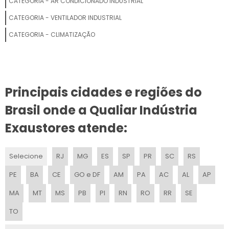
CATEGORIA - AR CONDICIONADO INDUSTRIAL
CLIMATIZADOR EVAPORATIVO PREÇO
CATEGORIA - VENTILADOR INDUSTRIAL
CLIMATIZADOR DE AR EVAPORATIVO INDUSTRIAL
CATEGORIA - CLIMATIZAÇÃO
CLIMATIZADOR UMIDIFICADOR VENTILADOR
CLIMATIZADOR DE PAREDE
Principais cidades e regiões do
CLIMATIZADOR DE AR INDUSTRIAL DE PAREDE
Brasil onde a Qualiar Indústria
CLIMATIZADOR NEBULIZADOR
Exaustores atende:
REFRIGERAÇÃO E CLIMATIZAÇÃO
Selecione
RJ
MG
ES
SP
PR
SC
RS
CLIMATIZADOR DE AMBIENTES
PE
BA
CE
GO e DF
AM
PA
AC
AL
AP
CLIMATIZADOR DE PAINEL ELÉTRICO
MA
MT
MS
PB
PI
RN
RO
RR
SE
TO
CLIMATIZADOR COM VENTILADOR