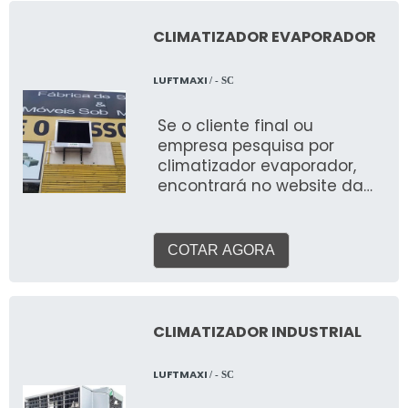
CLIMATIZADOR EVAPORADOR
LUFTMAXI
/ - SC
Se o cliente final ou
empresa pesquisa por
climatizador evaporador,
encontrará no website da
Luftmaxi. Recebendo uma
cotação por meio da
plataforma, o cliente acaba
COTAR AGORA
conhecendo a líder do
segmento. MAIS
INFORMAÇÕES RELEVANTES
SOBRE O PRODUTO O
CLIMATIZADOR INDUSTRIAL
climatizador evaporador
promove a melhor
LUFTMAXI
/ - SC
circulação do ar em
ambientes industriais,