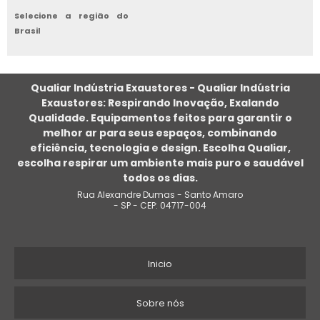
CLIMATIZADOR EVAPORATIVO PORTÁTIL
Selecione a região do
Brasil
HVAC INDUSTRIAL
SISTEMA DE CLIMATIZAÇÃO INDUSTRIAL
Qualiar Indústria Exaustores - Qualiar Indústria
Exaustores: Respirando Inovação, Exalando
CLIMATIZADORES EVAPORATIVOS COMERCIAIS
Qualidade. Equipamentos feitos para garantir o
melhor ar para seus espaços, combinando
CLIMATIZADOR EVAPORATIVO INDUSTRIAL DE PAREDE
eficiência, tecnologia e design. Escolha Qualiar,
escolha respirar um ambiente mais puro e saudável
CLIMATIZADOR VENTILADOR UMIDIFICADOR DE PAREDE A ÁGUA
todos os dias.
Rua Alexandre Dumas - Santo Amaro
CLIMATIZADOR EVAPORATIVO 220V
- SP - CEP: 04717-004
CLIMATIZADOR INDUSTRIAL DE PAREDE
Inicio
CLIMATIZADOR DE AR INDUSTRIAL EVAPORATIVO
CLIMATIZADOR DE PAREDE PEQUENO
Sobre nós